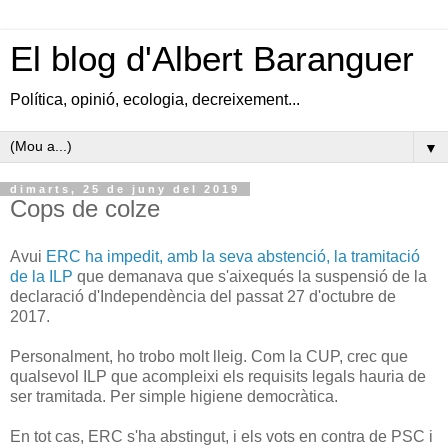
El blog d'Albert Baranguer
Política, opinió, ecologia, decreixement...
▼
dimarts, 25 de juny del 2019
Cops de colze
Avui
ERC ha impedit, amb la seva abstenció, la tramitació
de la ILP
que demanava que s'aixequés la suspensió de la
declaració d'Independència del passat 27 d'octubre de
2017.
Personalment, ho trobo molt lleig. Com la CUP, crec que
qualsevol ILP que acompleixi els requisits legals hauria de
ser tramitada. Per simple higiene democràtica.
En tot cas, ERC s'ha abstingut, i els vots en contra de PSC i