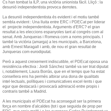
Cs han tombat la ILP, una victòria unionista fàcil. Lliçó : la
desunió independentista provoca derrotes.
La desunió independentista és evident i el motiu també
sembla evident : Una lluita entre ERC i PDECat per liderar
el projecte independentista. Arguments d'ERC? el gran
resultat a les eleccions espanyoles tant al congrés com al
senat. Amb Junqueras i Romeva com a noms principals. I
també la victòria (amarga) a les municipals, a Barcelona,
amb Ernest Maragall i amb, de nou el gran resultat de
Junqueras com eurodiputat.
Però a aquest creixement indiscutible, el PDEcat oposa una
resistència efectiva : Jordi Sánchez també va ser triat diputat
i, notablement, Laura Borràs, que en el temps que ha estat
consellera ens ha permès albirar una dona de qualitats
intel·lectuals, polítiques i comunicatives excel·lents i que
egur que destacarà i provocarà admiració entre propis i
contraris també a Madrid.
A les municipals el PDEcat ha aconseguit ser la primera
força en nombre d'alcaldes (tot i que seguida de prop per