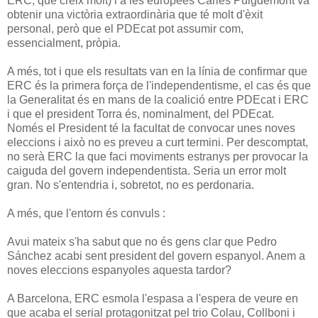
ERC, que creix molt) i a les europees Carles Puigdemont va
obtenir una victòria extraordinària que té molt d'èxit
personal, però que el PDEcat pot assumir com,
essencialment, pròpia.
A més, tot i que els resultats van en la línia de confirmar que
ERC és la primera força de l'independentisme, el cas és que
la Generalitat és en mans de la coalició entre PDEcat i ERC
i que el president Torra és, nominalment, del PDEcat.
Només el President té la facultat de convocar unes noves
eleccions i això no es preveu a curt termini. Per descomptat,
no serà ERC la que faci moviments estranys per provocar la
caiguda del govern independentista. Seria un error molt
gran. No s'entendria i, sobretot, no es perdonaria.
A més, que l'entorn és convuls :
Avui mateix s'ha sabut que no és gens clar que Pedro
Sánchez acabi sent president del govern espanyol. Anem a
noves eleccions espanyoles aquesta tardor?
A Barcelona, ERC esmola l'espasa a l'espera de veure en
que acaba el serial protagonitzat pel trio Colau, Collboni i