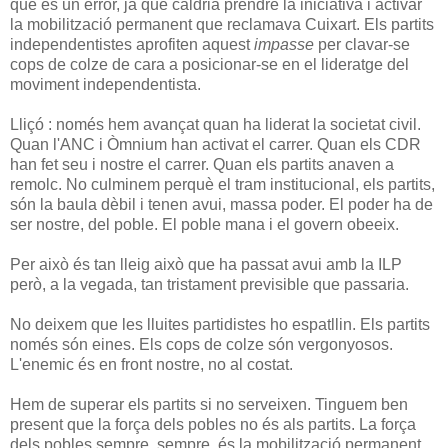
que és un error, ja que caldria prendre la iniciativa i activar
la mobilització permanent que reclamava Cuixart. Els partits
independentistes aprofiten aquest
impasse
per clavar-se
cops de colze de cara a posicionar-se en el lideratge del
moviment independentista.
Lliçó : només hem avançat quan ha liderat la societat civil.
Quan l'ANC i Òmnium han activat el carrer. Quan els CDR
han fet seu i nostre el carrer. Quan els partits anaven a
remolc. No culminem perquè el tram institucional, els partits,
són la baula dèbil i tenen avui, massa poder. El poder ha de
ser nostre, del poble. El poble mana i el govern obeeix.
Per això és tan lleig això que ha passat avui amb la ILP
però, a la vegada, tan tristament previsible que passaria.
No deixem que les lluites partidistes ho espatllin. Els partits
només són eines. Els cops de colze són vergonyosos.
L'enemic és en front nostre, no al costat.
Hem de superar els partits si no serveixen. Tinguem ben
present que la força dels pobles no és als partits. La força
dels pobles sempre, sempre, és la mobilització permanent