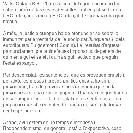
Valls. Colau i BeC s'han suïcidat, tot i que encara no ho
saben, però de les seves despulles tant en pot sortir una
ERC reforçada com un PSC reforçat. Es prepara una gran
batalla.
A més, la justícia europea ha de pronunciar-se sobre la
immunitat parlamentària de l'eurodiputat Junqueras (i dels
eurodiputats Puigdemont i Comín), i el resultat d'aquest
pronunciament pot tenir efectes importants, depenent de
quin en sigui el sentit i quina sigui l'actitud que preguin
l'estat espanyol.
Per descomptat, les sentències, que es preveuen brutals i,
per això, les preses i presos polítics encara ho són,
provocaran, han de provocar, no s'entendria que no la
provoquessin, una reacció popular. Una reacció que hauria
de ser proporcional a la brutalitat de les sentències. Una
proporció que al meu entendre hauria de ser la de tornar
cent cops per cop.
Acabo, avui estem en un temps d'incertesa i
l'independentisme, en general, està a l'expectativa, cosa