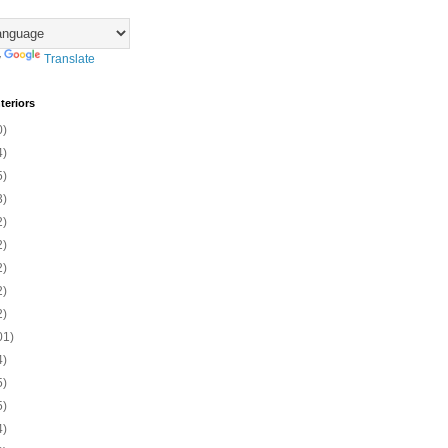
y
Translate
teriors
0)
4)
5)
3)
2)
2)
2)
2)
2)
01)
4)
5)
5)
4)