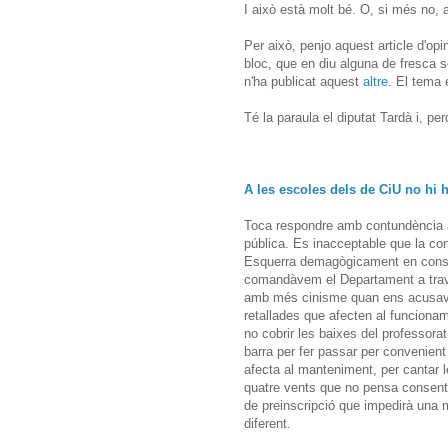
I això està molt bé. O, si més no, 
Per això, penjo aquest article d'opi
bloc, que en diu alguna de fresca s
n'ha publicat aquest
altre
. El tema 
Té la paraula el diputat Tardà i, pe
A les escoles dels de CiU no hi ha
Toca respondre amb contundència a 
pública. Es inacceptable que la co
Esquerra demagògicament en consid
comandàvem el Departament a travé
amb més cinisme quan ens acusava d
retallades que afecten al funcionam
no cobrir les baixes del professorat
barra per fer passar per convenient
afecta al manteniment, per cantar l
quatre vents que no pensa consentir
de preinscripció que impedirà una m
diferent.