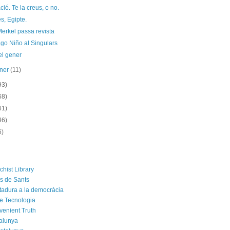
ió. Te la creus, o no.
s, Egipte.
erkel passa revista
go Niño al Singulars
el gener
ener
(11)
93)
68)
61)
46)
6)
chist Library
rs de Sants
ctadura a la democràcia
e Tecnologia
venient Truth
alunya