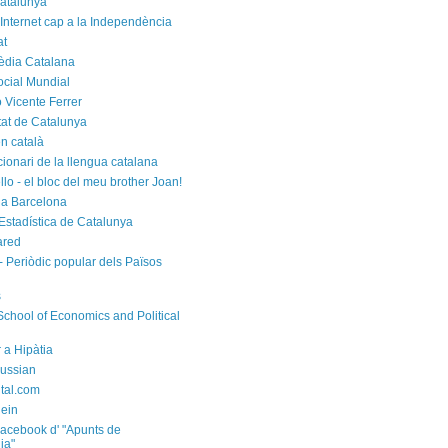
atalunya
 Internet cap a la Independència
at
èdia Catalana
cial Mundial
 Vicente Ferrer
tat de Catalunya
n català
cionari de la llengua catalana
rello - el bloc del meu brother Joan!
a Barcelona
d'Estadística de Catalunya
ared
- Periòdic popular dels Països
s
chool of Economics and Political
 a Hipàtia
ussian
ital.com
ein
acebook d' "Apunts de
ia"