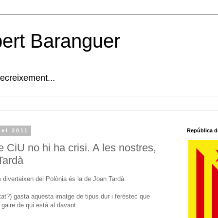
bert Baranguer
decreixement...
del 2011
República d
 CiU no hi ha crisi. A les nostres,
Tardà
diverteixen del Polònia és la de Joan Tardà.
itat?) gasta aquesta imatge de tipus dur i feréstec que
gaire de qui està al davant.