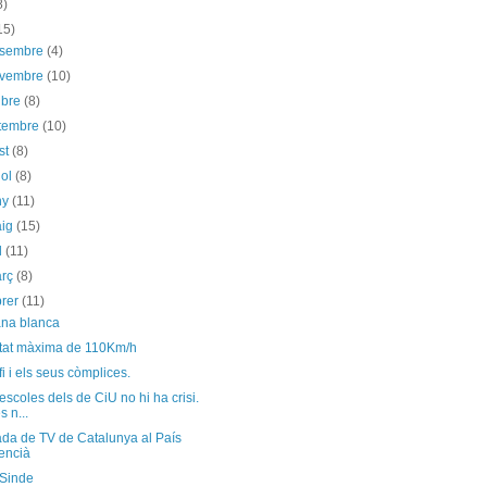
8)
15)
esembre
(4)
ovembre
(10)
ubre
(8)
etembre
(10)
st
(8)
iol
(8)
ny
(11)
aig
(15)
il
(11)
arç
(8)
brer
(11)
na blanca
itat màxima de 110Km/h
i i els seus còmplices.
 escoles dels de CiU no hi ha crisi.
s n...
da de TV de Catalunya al País
encià
 Sinde