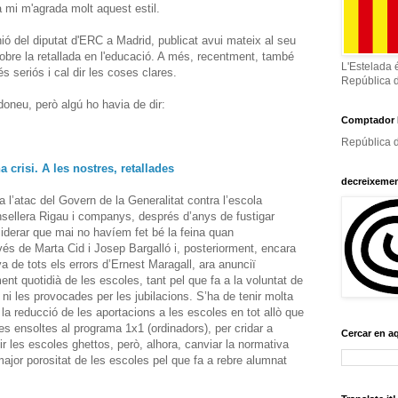
a mi m'agrada molt aquest estil.
nió del diputat d'ERC a Madrid, publicat avui mateix al seu
obre la retallada en l'educació. A més, recentment, també
L'Estelada 
és seriós i cal dir les coses clares.
República 
rdoneu, però algú ho havia de dir:
Comptador 
República d
 crisi. A les nostres, retallades
decreixeme
l’atac del Govern de la Generalitat contra l’escola
nsellera Rigau i companys, després d’anys de fustigar
erar que mai no havíem fet bé la feina quan
s de Marta Cid i Josep Bargalló i, posteriorment, encara
e tots els errors d’Ernest Maragall, ara anunciï
ent quotidià de les escoles, tant pel que fa a la voluntat de
 ni les provocades per les jubilacions. S’ha de tenir molta
 la reducció de les aportacions a les escoles en tot allò que
es ensoltes al programa 1x1 (ordinadors), per cridar a
Cercar en a
 les escoles ghettos, però, alhora, canviar la normativa
ajor porositat de les escoles pel que fa a rebre alumnat