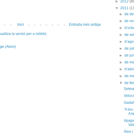
►
2012
(8
▼
2011
(1
►
de d
►
de n
Inici
Entrada més antiga
►
d’oct
ualitza la versió per a mòbils
►
de s
►
d’ago
tge (Atom)
►
de jul
►
de ju
►
de m
►
d’abr
►
de m
▼
de fe
Setma
Veloc
Gadaff
"A les
A le
Apaga
Val
Álex i