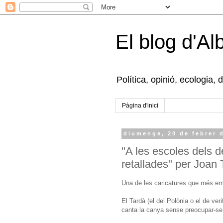
El blog d'Al
Política, opinió, ecologia, 
Pàgina d'inici
diumenge, 20 de febrer 
"A les escoles dels de
retallades" per Joan 
Una de les caricatures que més em 
El Tardà (el del Polònia o el de ver
canta la canya sense preocupar-se 