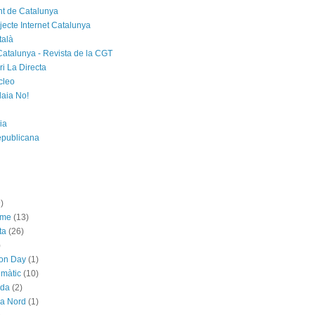
t de Catalunya
jecte Internet Catalunya
talà
Catalunya - Revista de la CGT
i La Directa
cleo
laia No!
ia
epublicana
)
sme
(13)
ta
(26)
)
ion Day
(1)
imàtic
(10)
ada
(2)
ya Nord
(1)