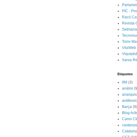
Parlamen
PIC - Pro
Racó Ca
Revista 
Setmanar
Tecnonu
Torre Ma
VilaWeb
Viquipèd
Xarxa R
Etiquetes
8M
(3)
anàlisi
(9
anarqui
antifeixis
Barça
(9
Blog Act
Canvi Cl
castany
Catalun