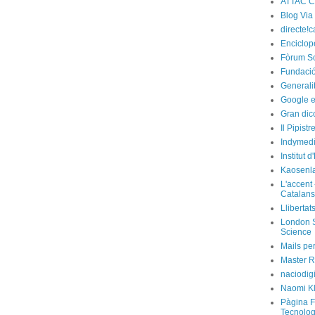
ATTAC C
Blog Via
directe!c
Enciclop
Fòrum So
Fundació
Generali
Google e
Gran dic
Il Pipist
Indymedi
Institut 
Kaosenl
L'accent 
Catalans
Llibertat
London S
Science
Mails per
Master R
naciodig
Naomi Kl
Pàgina F
Tecnolog