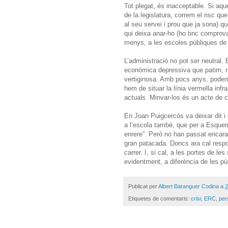
Tot plegat, és inacceptable. Si aque
de la legislatura, correm el risc qu
al seu servei i prou que ja sona) qu
qui deixa anar-ho (ho tinc comprovat)
menys, a les escoles públiques de 
L’administració no pot ser neutral. 
econòmica depressiva que patim, ra
vertiginosa. Amb pocs anys, podem t
hem de situar la línia vermella inf
actuals. Minvar-los és un acte de cr
En Joan Puigcercós va deixar dit i
a l’escola també, que per a Esquerr
enrere”. Però no han passat encara 
gran patacada. Doncs ara cal respo
carrer. I, si cal, a les portes de l
evidentment, a diferència de les pú
Publicat per
Albert Baranguer Codina
a
2
Etiquetes de comentaris:
crisi
,
ERC
,
per