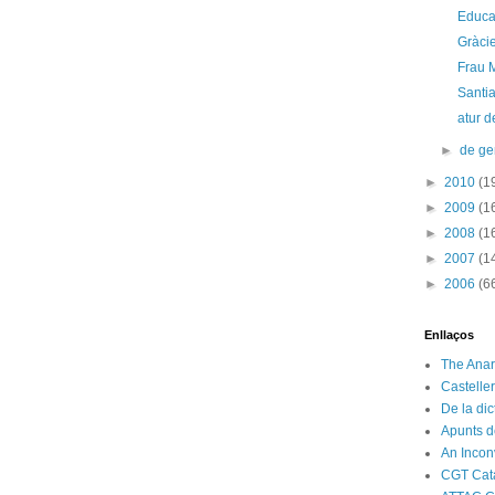
Educac
Gràcie
Frau M
Santia
atur d
►
de g
►
2010
(1
►
2009
(1
►
2008
(1
►
2007
(1
►
2006
(6
Enllaços
The Anar
Castelle
De la di
Apunts d
An Incon
CGT Cat