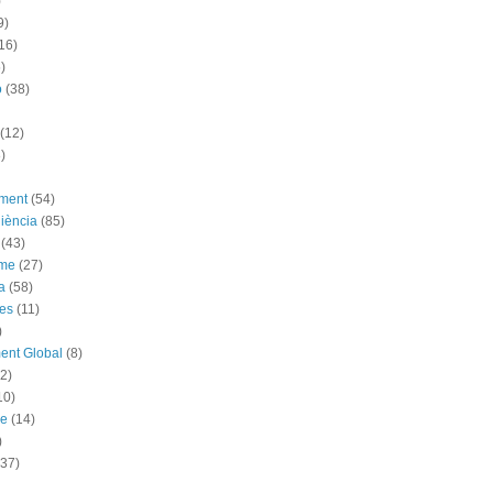
)
9)
16)
)
ó
(38)
(12)
)
ement
(54)
iència
(85)
(43)
sme
(27)
a
(58)
es
(11)
)
ent Global
(8)
(2)
10)
me
(14)
)
(37)