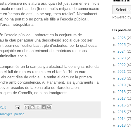
Translate it!
sta ofensiva no s’atura ara, quan tot just som en els inicis
e acabi reeixint la idea (tenen molts mitjans de comunicació
e en “temps de crisi, ja se sap, toca retallar”. Normalment,
Powered b
 no ha portat o no porta els fills a l’escola pública i,
l’àrea metropolitana.
Els posts an
En l’escola pública, i sobretot en la conjuntura de
►
2026
(2
u la clau per aturar una descohesió social que pot ser
►
2025
(2
robar-nos l’edifici bastit ple d’esberles, per la qual cosa
ranquejable en el manteniment del mateixos recursos
►
2024
(2
iminalitat social.
►
2023
(2
►
2022
(4
 compromès en la campanya electoral la consigna, referida
a el full de ruta es resumia en el famós “Ni un euro
►
2021
(2
els cent dies de gràcia i ja tenim al damunt la primera
►
2020
(2
ndre amb contundència. Al Parlament, als ajuntaments i al
►
2019
(8
es seves escoles de la zona alta de Barcelona on,
►
2018
(7
bliques de Cornellà, no hi ha immigrants.
►
2017
(1
►
2016
(7
2:03
►
2015
(7
sonatges
,
política
►
2014
(7
►
2013
(7