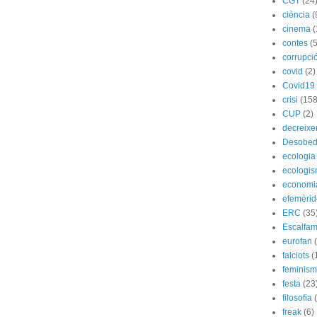
CGT
(24
ciència
(
cinema
(
contes
(5
corrupci
covid
(2)
Covid19
crisi
(158
CUP
(2)
decreix
Desobed
ecologia
ecologi
economi
efemèrid
ERC
(35
Escalfam
eurofan
falciots
(
feminis
festa
(23
filosofia
freak
(6)