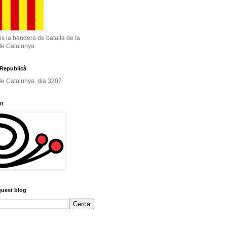
és la bandera de batalla de la
de Catalunya
Republicà
e Catalunya, dia 3207
nt
quest blog