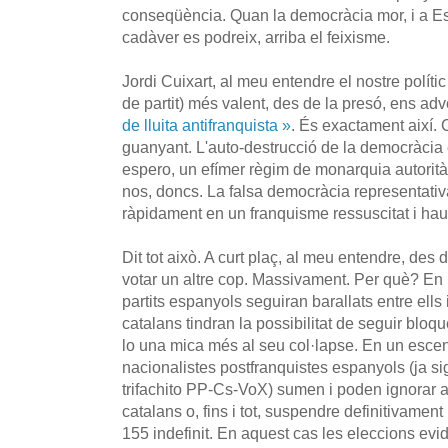
conseqüència. Quan la democràcia mor, i a Es
cadàver es podreix, arriba el feixisme.
Jordi Cuixart, al meu entendre el nostre polític 
de partit) més valent, des de la presó, ens adv
de lluita antifranquista »
. És exactament així.
guanyant. L'auto-destrucció de la democràcia e
espero, un efímer règim de monarquia autorità
nos, doncs. La falsa democràcia representativ
ràpidament en un franquisme ressuscitat i haur
Dit tot això. A curt plaç, al meu entendre, des
votar un altre cop. Massivament. Per què? En 
partits espanyols seguiran barallats entre ells 
catalans tindran la possibilitat de seguir bloqu
lo una mica més al seu col·lapse. En un escen
nacionalistes postfranquistes espanyols (ja
trifachito PP-Cs-VoX) sumen i poden ignorar a
catalans o, fins i tot, suspendre definitivamen
155 indefinit. En aquest cas les eleccions ev