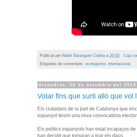
Publicat per
Albert Baranguer Codina
a
20:03
Cap co
Etiquetes de comentaris:
ecologisme
,
internacional
divendres, 20 de setembre del 2019
Votar fins que surti allò que vol 
Els ciutadans de la part de Catalunya que enc
espanyol tenim una nova convocatòria electoral
Els polítics espanyols han estat incapaços de 
han decidit que tornaran a tirar els daus.