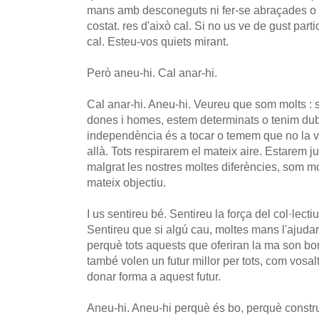
mans amb desconeguts ni fer-se abraçades o 
costat. res d'això cal. Si no us ve de gust par
cal. Esteu-vos quiets mirant.
Però aneu-hi. Cal anar-hi.
Cal anar-hi. Aneu-hi. Veureu que som molts : s
dones i homes, estem determinats o tenim du
independència és a tocar o temem que no la ve
allà. Tots respirarem el mateix aire. Estarem 
malgrat les nostres moltes diferències, som mo
mateix objectiu.
I us sentireu bé. Sentireu la força del col·lect
Sentireu que si algú cau, moltes mans l'ajuda
perquè tots aquests que oferiran la ma son bo
també volen un futur millor per tots, com vosalt
donar forma a aquest futur.
Aneu-hi. Aneu-hi perquè és bo, perquè construe