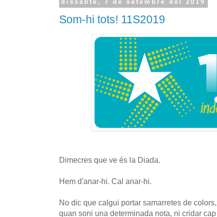
dissabte, 7 de setembre del 2019
Som-hi tots! 11S2019
Dimecres que ve és la Diada.
Hem d'anar-hi. Cal anar-hi.
No dic que calgui portar samarretes de colors, 
quan soni una determinada nota, ni cridar cap