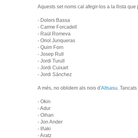
Aquests set noms cal afegir-los a la llista que
- Dolors Bassa
- Carme Forcadell
- Raül Romeva
- Oriol Junqueras
- Quim Forn
- Josep Rull
- Jordi Turull
- Jordi Cuixart
- Jordi Sánchez
A més, no oblidem als nois d'
Altsasu
. Tancats
- Okin
- Adur
- Oihan
- Jon Ander
- Iñaki
- Aratz