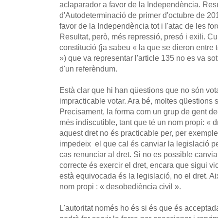
aclaparador a favor de la Independència. Resu
d'Autodeterminació de primer d'octubre de 20
favor de la Independència tot i l'atac de les f
Resultat, però, més repressió, presó i exili. C
constitució (ja sabeu « la que se dieron entre
») que va representar l'article 135 no es va so
d'un referèndum.
Està clar que hi han qüestions que no són vota
impracticable votar. Ara bé, moltes qüestions 
Precisament, la forma com un grup de gent dec
més indiscutible, tant que té un nom propi: « d
aquest dret no és practicable per, per exemple
impedeix el que cal és canviar la legislació pe
cas renunciar al dret. Si no es possible canvia
correcte és exercir el dret, encara que sigui vi
està equivocada és la legislació, no el dret. A
nom propi : « desobediència civil ».
L'autoritat només ho és si és que és acceptada