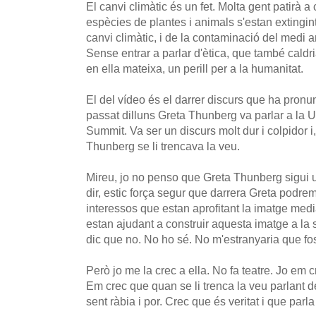
El canvi climàtic és un fet. Molta gent patirà a
espècies de plantes i animals s'estan extingint
canvi climàtic, i de la contaminació del medi
Sense entrar a parlar d'ètica, que també caldri
en ella mateixa, un perill per a la humanitat.
El del vídeo és el darrer discurs que ha pronun
passat dilluns Greta Thunberg va parlar a la 
Summit. Va ser un discurs molt dur i colpidor 
Thunberg se li trencava la veu.
Mireu, jo no penso que Greta Thunberg sigui 
dir, estic força segur que darrera Greta podrem
interessos que estan aprofitant la imatge med
estan ajudant a construir aquesta imatge a la
dic que no. No ho sé. No m'estranyaria que fos
Però jo me la crec a ella. No fa teatre. Jo em c
Em crec que quan se li trenca la veu parlant de
sent ràbia i por. Crec que és veritat i que parla