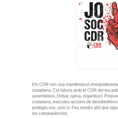
Els CDR són una manifestació d'empoderament
ciutadana. Col·labora amb el CDR del teu poble
assemblees. Debat, opina, organitza't. Prepare
ciutadana, executeu accions de desobediència
protegiu-vos, això sí. Feu només allò que sig
les conseqüències.