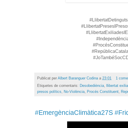
#LlibertatDetingut
#LlibertatPresesIPreso
#LlibertatExiliadesIE
#Independènci
#ProcésConstitu
#RepúblicaCatal
#JoTambéSocC
Publicat per
Albert Baranguer Codina
a
23:01
1 come
Etiquetes de comentaris:
Desobediència
,
llibertat exili
presos polítics
,
No-Violència
,
Procés Constituent
,
Repú
#EmergènciaClimàtica27S #Fri