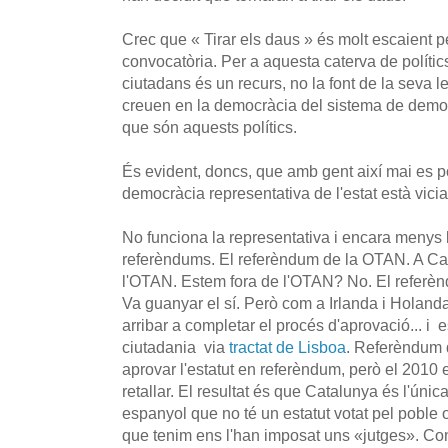
Crec que « Tirar els daus » és molt escaient p
convocatòria. Per a aquesta caterva de polítics
ciutadans és un recurs, no la font de la seva le
creuen en la democràcia del sistema de democ
que són aquests polítics.
És evident, doncs, que amb gent així mai es 
democràcia representativa de l'estat està vicia
No funciona la representativa i encara menys l
referèndums. El referèndum de la OTAN. A Ca
l'OTAN. Estem fora de l'OTAN? No. El referèn
Va guanyar el sí. Però com a Irlanda i Holanda
arribar a completar el procés d'aprovació... i 
ciutadania via
tractat de Lisboa
. Referèndum d
aprovar l'estatut en referèndum, però el 2010 e
retallar. El resultat és que Catalunya és l'úni
espanyol que no té un estatut votat pel poble 
que tenim ens l'han imposat uns «jutges». Con