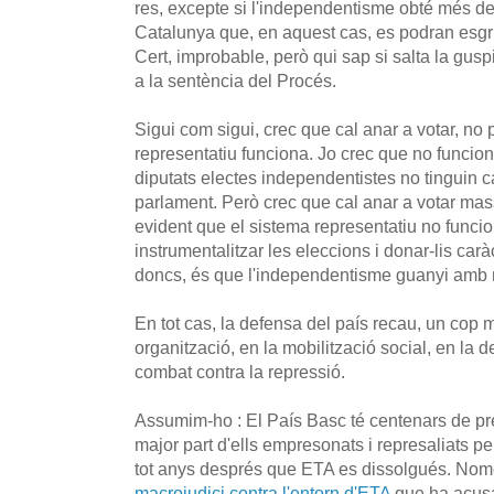
res, excepte si l'independentisme obté més d
Catalunya que, en aquest cas, es podran esgr
Cert, improbable, però qui sap si salta la gusp
a la sentència del Procés.
Sigui com sigui, crec que cal anar a votar, no
representatiu funciona. Jo crec que no funcion
diputats electes independentistes no tinguin c
parlament. Però crec que cal anar a votar mas
evident que el sistema representatiu no funcio
instrumentalitzar les eleccions i donar-lis carà
doncs, és que l'independentisme guanyi amb
En tot cas, la defensa del país recau, un cop m
organització, en la mobilització social, en la d
combat contra la repressió.
Assumim-ho : El País Basc té centenars de pres
major part d'ells empresonats i represaliats per 
tot anys després que ETA es dissolgués. Nomé
macrojudici contra l'entorn d'ETA
que ha acusa