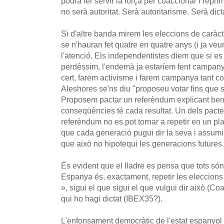
podrà fer servir la força per coaccionar i reprim
no serà autoritat. Serà autoritarisme. Serà dic
Si d'altre banda mirem les eleccions de caràct
se n'hauran fet quatre en quatre anys (i ja v
l'atenció. Els independentistes diem que si es
perdéssim, l'endemà ja estaríem fent campan
cert, farem activisme i farem campanya tant co
Aleshores se'ns diu "proposeu votar fins que s
Proposem pactar un referèndum explicant ben
conseqüències té cada resultat. Un dels pactes
referèndum no es pot tornar a repetir en un pla
que cada generació pugui dir la seva i assum
que això no hipotequi les generacions futures.
És evident que el lladre es pensa que tots són
Espanya és, exactament, repetir les eleccions f
», sigui el que sigui el que vulgui dir això (Co
qui ho hagi dictat (IBEX35?).
L'enfonsament democràtic de l'estat espanyol 