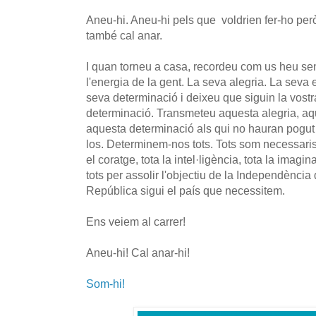
Aneu-hi. Aneu-hi pels que voldrien fer-ho però
també cal anar.
I quan torneu a casa, recordeu com us heu sent
l'energia de la gent. La seva alegria. La seva 
seva determinació i deixeu que siguin la vostra
determinació. Transmeteu aquesta alegria, aqu
aquesta determinació als qui no hauran pogut 
los. Determinem-nos tots. Tots som necessaris.
el coratge, tota la intel·ligència, tota la imagi
tots per assolir l'objectiu de la Independència
República sigui el país que necessitem.
Ens veiem al carrer!
Aneu-hi! Cal anar-hi!
Som-hi!