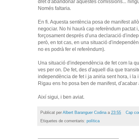
dret d'abandonar aquestes comissions... ningú 
Només faltaria.
En fi. Aquesta sentència posa de manifest allò
negociar. No hi haurà cap referèndum pactat i, 
forçosament després d'una declaració d'indepen
però, en tot cas, en una situació d'independènc
no es podrà fer el referèndum).
Una situació d'independència de fet com la qu
ves per on. De fet, des d'aquell dia que transit
independència de fet i ja aniria sent hora, i la
Rigau ens ho posa ben de manifest, d'acabar 
Així sigui, i ben aviat.
Publicat per
Albert Baranguer Codina
a
23:55
Cap co
Etiquetes de comentaris:
política