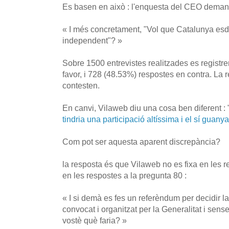
Es basen en això : l'enquesta del CEO demana
« I més concretament, "Vol que Catalunya esd
independent"? »
Sobre 1500 entrevistes realitzades es registr
favor, i 728 (48.53%) respostes en contra. La 
contesten.
En canvi, Vilaweb diu una cosa ben diferent : 
tindria una participació altíssima i el sí gua
Com pot ser aquesta aparent discrepància?
la resposta és que Vilaweb no es fixa en les r
en les respostes a la pregunta 80 :
« I si demà es fes un referèndum per decidir 
convocat i organitzat per la Generalitat i sens
vostè què faria? »