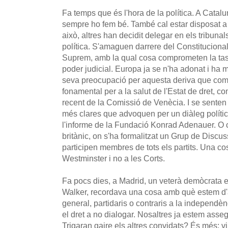
Fa temps que és l'hora de la política. A Catal
sempre ho fem bé. També cal estar disposat a e
això, altres han decidit delegar en els tribunal
política. S'amaguen darrere del Constitucional
Suprem, amb la qual cosa comprometen la tas
poder judicial. Europa ja se n'ha adonat i ha 
seva preocupació per aquesta deriva que co
fonamental per a la salut de l'Estat de dret, c
recent de la Comissió de Venècia. I se senten
més clares que advoquen per un diàleg polític 
l'informe de la Fundació Konrad Adenauer. O
britànic, on s'ha formalitzat un Grup de Discu
participen membres de tots els partits. Una cos
Westminster i no a les Corts.
Fa pocs dies, a Madrid, un veterà demòcrata 
Walker, recordava una cosa amb què estem d'
general, partidaris o contraris a la independè
el dret a no dialogar. Nosaltres ja estem assegu
Trigaran gaire els altres convidats? És més: 