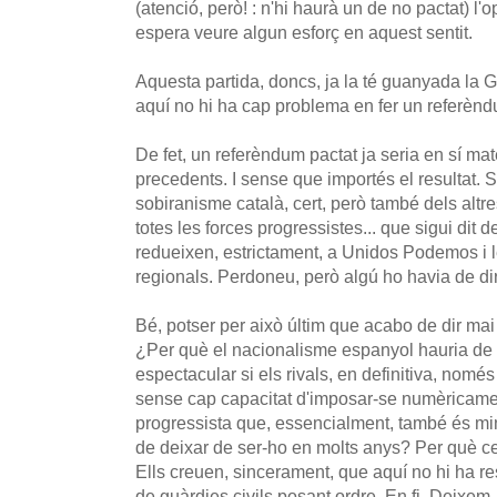
(atenció, però! : n'hi haurà un de no pactat) l'
espera veure algun esforç en aquest sentit.
Aquesta partida, doncs, ja la té guanyada la G
aquí no hi ha cap problema en fer un referèn
De fet, un referèndum pactat ja seria en sí mat
precedents. I sense que importés el resultat. S
sobiranisme català, cert, però també dels altre
totes les forces progressistes... que sigui dit
redueixen, estrictament, a Unidos Podemos i 
regionals. Perdoneu, però algú ho havia de dir
Bé, potser per això últim que acabo de dir mai
¿Per què el nacionalisme espanyol hauria de 
espectacular si els rivals, en definitiva, nom
sense cap capacitat d'imposar-se numèricamen
progressista que, essencialment, també és min
de deixar de ser-ho en molts anys? Per què ce
Ells creuen, sincerament, que aquí no hi ha re
de guàrdies civils posant ordre. En fi. Deixem-lo