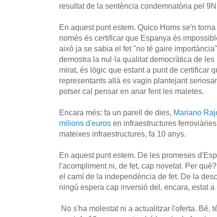
resultat de la sentència condemnatòria pel 9N
En aquest punt estem. Quico Homs se'n torna a 
només és certificar que Espanya és impossib
això ja se sabia el fet "no té gaire importància
demostra la nul·la qualitat democràtica de les
mirat, és lògic que estant a punt de certificar
representants allà es vagin plantejant serios
potser cal pensar en anar fent les maletes.
Encara més: fa un parell de dies,
Mariano Raj
milions d'euros
en infraestructures ferroviàrie
mateixes infraestructures, fa 10 anys.
En aquest punt estem. De les promeses d'Esp
l'acompliment ni, de fet, cap novetat. Per què?
el camí de la independència de fet. De la de
ningú espera cap inversió del, encara, estat a
No s'ha molestat ni a actualitzar l'oferta. Bé, 