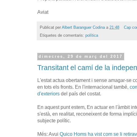
Aviat
Publicat per
Albert Baranguer Codina
a
21:48
Cap co
Etiquetes de comentaris:
política
dimecres, 29 de març del 2017
Transitant el camí de la indepen
L'estat actua obertament i sense amagar-se co
en tots els fronts. En l'internacional també,
com
d'exteriors
del país del costat.
En aquest punt estem, En actuar en l'àmbit in
s'està, en realitat, reconeixent de forma implíc
subjecte polític.
Més: Avui
Quico Homs ha vist com se li retirav