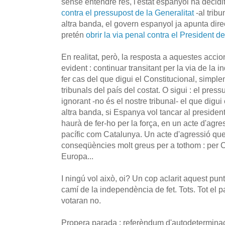
sense entendre res, l'estat espanyol ha decid
contra el pressupost de la Generalitat
-al tribu
altra banda, el govern espanyol ja apunta dir
pretén
obrir la via penal contra el President de
En realitat, però, la resposta a aquestes acci
evident : continuar transitant per la via de la
fer cas del que digui el Constitucional, simple
tribunals del país del costat. O sigui : el pre
ignorant -no és el nostre tribunal- el que digui
altra banda, si Espanya vol tancar al presiden
haurà de fer-ho per la força, en un acte d'agr
pacífic com Catalunya. Un acte d'agressió que
conseqüències molt greus per a tothom : per 
Europa...
I ningú vol això, oi? Un cop aclarit aquest pun
camí de la independència de fet. Tots. Tot el p
votaran no.
Propera parada : referèndum d'autodeterminac