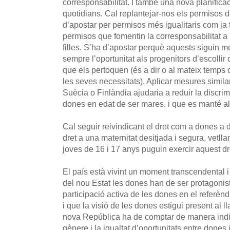
corresponsabilitat. I també una nova planificac
quotidians. Cal replantejar-nos els permisos d
d’apostar per permisos més igualitaris com ja 
permisos que fomentin la corresponsabilitat a l’
filles. S’ha d’apostar perquè aquests siguin mé
sempre l’oportunitat als progenitors d’escolli
que els pertoquen (és a dir o al mateix temps 
les seves necessitats). Aplicar mesures simil
Suècia o Finlàndia ajudaria a reduir la discrim
dones en edat de ser mares, i que es manté al 
Cal seguir reivindicant el dret com a dones a de
dret a una maternitat desitjada i segura, vetl
joves de 16 i 17 anys puguin exercir aquest dre
El país està vivint un moment transcendental i
del nou Estat les dones han de ser protagonis
participació activa de les dones en el referèn
i que la visió de les dones estigui present al l
nova República ha de comptar de manera ind
gènere i la igualtat d’oportunitats entre dones