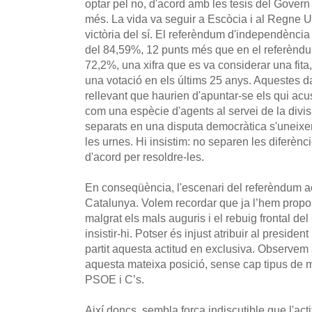
optar pel no, d'acord amb les tesis del Govern 
més. La vida va seguir a Escòcia i al Regne U
victòria del sí. El referèndum d'independència 
del 84,59%, 12 punts més que en el referèndum
72,2%, una xifra que es va considerar una fita
una votació en els últims 25 anys. Aquestes 
rellevant que haurien d'apuntar-se els qui acu
com una espècie d'agents al servei de la divis
separats en una disputa democràtica s'uneix
les urnes. Hi insistim: no separen les diferènc
d'acord per resoldre-les.
En conseqüència, l'escenari del referèndum a
Catalunya. Volem recordar que ja l’hem propos
malgrat els mals auguris i el rebuig frontal d
insistir-hi. Potser és injust atribuir al presiden
partit aquesta actitud en exclusiva. Observem
aquesta mateixa posició, sense cap tipus de ma
PSOE i C’s.
Així doncs, sembla força indiscutible que l'act