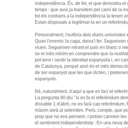
independència. És, de fet, el que demostra el 
temps : que avui ja transitem pel camí de la in
tot els contraris a la independència la tenen as
Estan disposats a legitimar-la en un referènd
Personalment, l'eufòria dels diaris unionistes
Quan l'enemic la caga, deixa'l fer. Segueixen
viuen. Segueixen mirant el país en blanc o n
se el més mínim en comprendre que la realita
pot tenir i sentir la identitat espanyola i, en c
de Catalunya, perquè això és el més democràt
de ser espanyol que les que dicten, i pretenen
espanyols.
Bé, naturalment, d'aquí a que es faci el refe
La pregunta 80 diu "si es fa el referèndum dem
dissabte 1 d'abril, no es farà cap referèndum.
màxim serà al setembre. Però, compte, que po
prop que no ens pensem. I potser canvien les 
el sentiment independentista : En una nova 