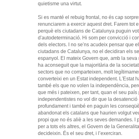
quietisme una virtut.
Si es manté el rebuig frontal, no és cap sorpr
renunciarem a exercir aquest dret. Farem tot el
perquè els ciutadans de Catalunya puguin vot
d'autodeterminació. Hi som per convicció i c
dels electors. I no se'ns acudeix pensar que el
ciutadans de Catalunya, no el decidiran els se
espanyol. El mateix Govern que, amb la seva 
ha aconseguit que la majoritària de la societat c
sectors que no comparteixen, molt legítimame
converteixi en un Estat independent. L'Estat h
també els que no volen la independència, pe
que més i pateixen, per tant, quan el seu país
independentistes no vol dir que la desatenció
profundament i també en paguin les conseqüè
abandonat els catalans que haurien volgut veu
propi que no és aliè a les seves demandes. I 
per a tots els altres, el Govern de la Generalit
decideixin. És el seu dret, i l’exerciran.