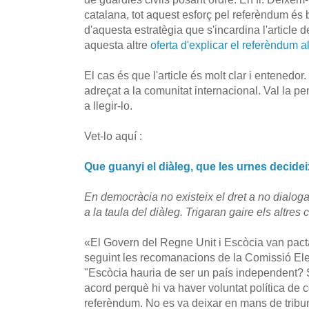
catalana, tot aquest esforç pel referèndum és 
d'aquesta estratègia que s'incardina l'article
aquesta altre
oferta d'explicar el referèndum 
El cas és que l'article és molt clar i entenedo
adreçat a la comunitat internacional. Val la p
a llegir-lo.
Vet-lo aquí :
Que guanyi el diàleg, que les urnes decidei
En democràcia no existeix el dret a no dialog
a la taula del diàleg. Trigaran gaire els altre
«El Govern del Regne Unit i Escòcia van pact
seguint les recomanacions de la Comissió Elec
"Escòcia hauria de ser un país independent? 
acord perquè hi va haver voluntat política de 
referèndum. No es va deixar en mans de tribu