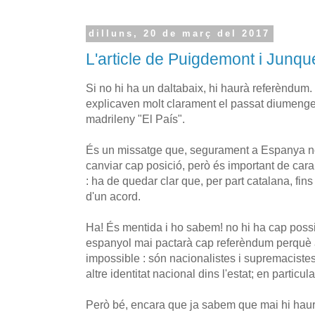
dilluns, 20 de març del 2017
L'article de Puigdemont i Junqu
Si no hi ha un daltabaix, hi haurà referèndum
explicaven molt clarament el passat diumeng
madrileny "El País".
És un missatge que, segurament a Espanya no l
canviar cap posició, però és important de cara 
: ha de quedar clar que, per part catalana, fins 
d'un acord.
Ha! És mentida i ho sabem! no hi ha cap possib
espanyol mai pactarà cap referèndum perquè a
impossible : són nacionalistes i supremacistes
altre identitat nacional dins l'estat; en particul
Però bé, encara que ja sabem que mai hi hau