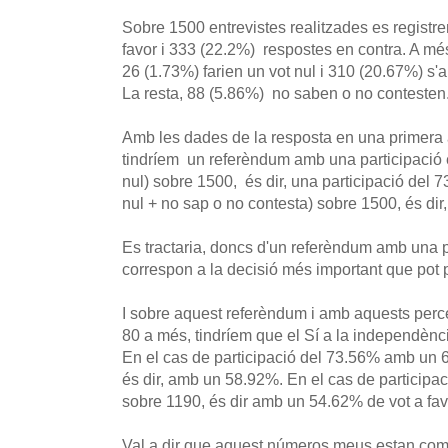
Sobre 1500 entrevistes realitzades es registr
favor i 333 (22.2%) respostes en contra. A mé
26 (1.73%) farien un vot nul i 310 (20.67%) s'a
La resta, 88 (5.86%) no saben o no contesten
Amb les dades de la resposta en una primera
tindríem un referèndum amb una participació e
nul) sobre 1500, és dir, una participació del 7
nul + no sap o no contesta) sobre 1500, és dir
Es tractaria, doncs d'un referèndum amb una p
correspon a la decisió més important que pot 
I sobre aquest referèndum i amb aquests perce
80 a més, tindríem que el Sí a la independènc
En el cas de participació del 73.56% amb un 
és dir, amb un 58.92%. En el cas de particip
sobre 1190, és dir amb un 54.62% de vot a fav
Val a dir que aquest números meus estan comp