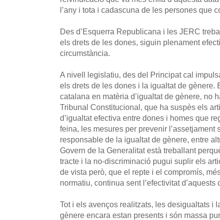
l’any i tota i cadascuna de les persones que c
Des d’Esquerra Republicana i les JERC trebal
els drets de les dones, siguin plenament efect
circumstància.
A nivell legislatiu, des del Principat cal impuls
els drets de les dones i la igualtat de gènere.
catalana en matèria d’igualtat de gènere, no h
Tribunal Constitucional, que ha suspès els art
d’igualtat efectiva entre dones i homes que reg
feina, les mesures per prevenir l’assetjament se
responsable de la igualtat de gènere, entre alt
Govern de la Generalitat està treballant perquè 
tracte i la no-discriminació pugui suplir els a
de vista però, que el repte i el compromís, m
normatiu, continua sent l’efectivitat d’aquests d
Tot i els avenços realitzats, les desigualtats i 
gènere encara estan presents i són massa pun