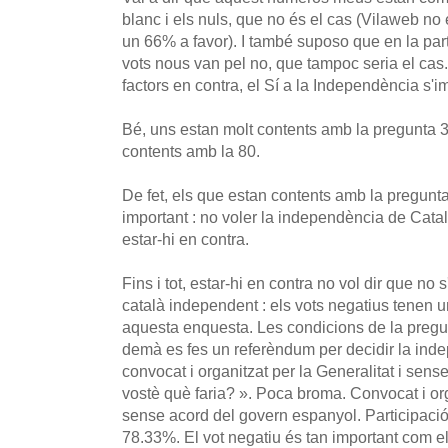
blanc i els nuls, que no és el cas (Vilaweb no 
un 66% a favor). I també suposo que en la part
vots nous van pel no, que tampoc seria el cas
factors en contra, el Sí a la Independència s'
Bé, uns estan molt contents amb la pregunta 3
contents amb la 80.
De fet, els que estan contents amb la pregunta
important : no voler la independència de Cata
estar-hi en contra.
Fins i tot, estar-hi en contra no vol dir que no 
català independent : els vots negatius tenen u
aquesta enquesta. Les condicions de la pregunt
demà es fes un referèndum per decidir la in
convocat i organitzat per la Generalitat i sens
vostè què faria? ». Poca broma. Convocat i orga
sense acord del govern espanyol. Participació 
78.33%. El vot negatiu és tan important com el 