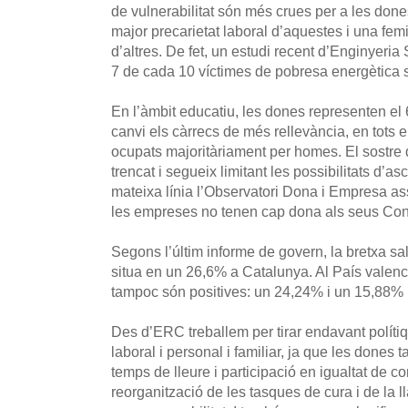
de vulnerabilitat són més crues per a les done
major precarietat laboral d’aquestes i una femi
d’altres. De fet, un estudi recent d’Enginyeri
7 de cada 10 víctimes de pobresa energètica 
En l’àmbit educatiu, les dones representen el 
canvi els càrrecs de més rellevància, en tots e
ocupats majoritàriament per homes. El sostre 
trencat i segueix limitant les possibilitats d’
mateixa línia l’Observatori Dona i Empresa 
les empreses no tenen cap dona als seus Cons
Segons l’últim informe de govern, la bretxa sa
situa en un 26,6% a Catalunya. Al País valencià
tampoc són positives: un 24,24% i un 15,88% 
Des d’ERC treballem per tirar endavant polítiq
laboral i personal i familiar, ja que les dones
temps de lleure i participació en igualtat de c
reorganització de les tasques de cura i de la l