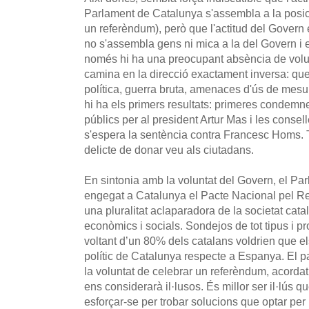
Parlament de Catalunya s'assembla a la posic
un referèndum), però que l'actitud del Govern
no s'assembla gens ni mica a la del Govern i e
només hi ha una preocupant absència de volun
camina en la direcció exactament inversa: quere
política, guerra bruta, amenaces d'ús de mesur
hi ha els primers resultats: primeres condemne
públics per al president Artur Mas i les consel
s'espera la sentència contra Francesc Homs. T
delicte de donar veu als ciutadans.
En sintonia amb la voluntat del Govern, el Parl
engegat a Catalunya el Pacte Nacional pel Re
una pluralitat aclaparadora de la societat cat
econòmics i socials. Sondejos de tot tipus i 
voltant d’un 80% dels catalans voldrien que el
polític de Catalunya respecte a Espanya. El pa
la voluntat de celebrar un referèndum, acordat,
ens considerarà il·lusos. És millor ser il·lús q
esforçar-se per trobar solucions que optar per 