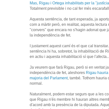
Mas, Rigau i Ortega inhabilitats per la "justíc
Totalment previsible i no cal fer més escarafall
Aquesta sentència, de tant esperada, ja aport
com a màrtir però, en realitat, aquesta lectura
"convers" que encara no s'hagin adonat que ja
la independència de fet.
I justament aquest camí és el que cal transitar
sentència hi ha, sobretot, la inhabilitació de 
en actiu i aquesta inhabilitació sí que l'afecta..
Ja veurem que farà Rigau, però si en veritat j
independència de fet, aleshores
Rigau hauria d
majoria del Parlament
, també. Tothom hauria 
normal.
Naturalment, podem estar segurs que a les co
que Rigau n'és membre hi hauran altres memb
d'acord amb la presència de la diputada. Aque