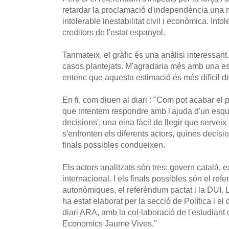
retardar la proclamació d'independència una 
intolerable inestabilitat civil i econòmica. Intol
creditors de l'estat espanyol.
Tanmateix, el gràfic és una anàlisi interessant
casos plantejats. M'agradaria més amb una est
entenc que aquesta estimació és més difícil de
En fi, com diuen al diari : "Com pot acabar el
que intentem respondre amb l'ajuda d'un esq
decisions', una eina fàcil de llegir que servei
s'enfronten els diferents actors, quines decis
finals possibles condueixen.
Els actors analitzats són tres: govern català, 
internacional. I els finals possibles són el re
autonòmiques, el referèndum pactat i la DUI. 
ha estat elaborat per la secció de Política i el
diari ARA, amb la col·laboració de l'estudiant
Economics Jaume Vives."