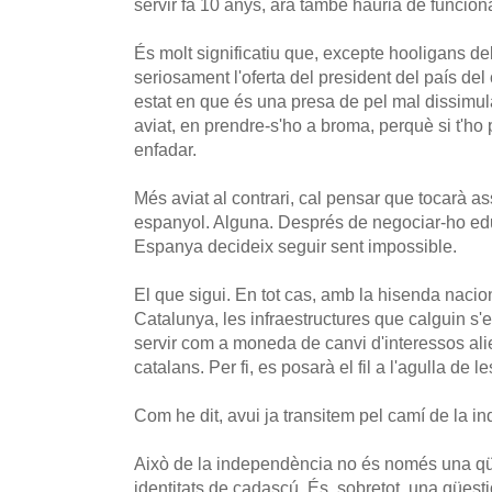
servir fa 10 anys, ara també hauria de funcion
És molt significatiu que, excepte hooligans de
seriosament l'oferta del president del país del
estat en que és una presa de pel mal dissimul
aviat, en prendre-s'ho a broma, perquè si t'ho
enfadar.
Més aviat al contrari, cal pensar que tocarà a
espanyol. Alguna. Després de negociar-ho ed
Espanya decideix seguir sent impossible.
El que sigui. En tot cas, amb la hisenda nacion
Catalunya, les infraestructures que calguin s'
servir com a moneda de canvi d'interessos alie
catalans. Per fi, es posarà el fil a l'agulla de l
Com he dit, avui ja transitem pel camí de la i
Això de la independència no és només una qü
identitats de cadascú. És, sobretot, una qües