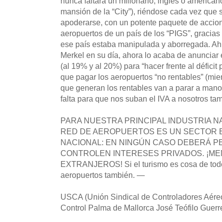
nunca faltará un millonario, inglés o america
mansión de la “City”), riéndose cada vez que s
apoderarse, con un potente paquete de accion
aeropuertos de un país de los “PIGS”, gracias
ese país estaba manipulada y aborregada. Ah, 
Merkel en su día, ahora lo acaba de anunciar 
(al 19% y al 20%) para “hacer frente al déficit 
que pagar los aeropuertos “no rentables” (mie
que generan los rentables van a parar a mano
falta para que nos suban el IVA a nosotros ta
PARA NUESTRA PRINCIPAL INDUSTRIA NA
RED DE AEROPUERTOS ES UN SECTOR 
NACIONAL: EN NINGÚN CASO DEBERÁ PE
CONTROLEN INTERESES PRIVADOS. ¡ME
EXTRANJEROS! Si el turismo es cosa de todo
aeropuertos también. —
USCA (Unión Sindical de Controladores Aére
Control Palma de Mallorca José Teófilo Guer