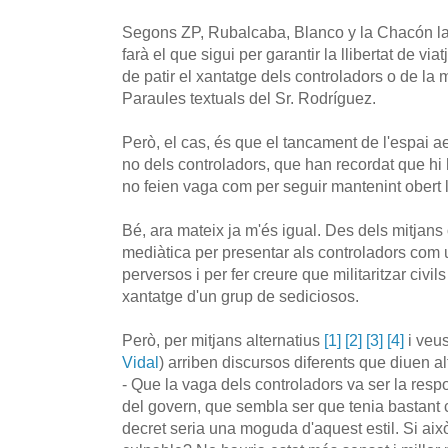
Segons ZP, Rubalcaba, Blanco y la Chacón la c
farà el que sigui per garantir la llibertat de vi
de patir el xantatge dels controladors o de la 
Paraules textuals del Sr. Rodríguez.
Però, el cas, és que el tancament de l'espai a
no dels controladors, que han recordat que hi
no feien vaga com per seguir mantenint obert l
Bé, ara mateix ja m'és igual. Des dels mitjans
mediàtica per presentar als controladors com 
perversos i per fer creure que militaritzar civil
xantatge d'un grup de sediciosos.
Però, per mitjans alternatius
[1]
[2]
[3]
[4]
i veu
Vidal
) arriben discursos diferents que diuen al
- Que la vaga dels controladors va ser la res
del govern, que sembla ser que tenia bastant c
decret seria una moguda d'aquest estil. Si això