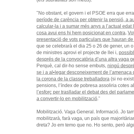
"No obstant, el govern i el PSOE erra que erra
període de carència per obtenir la pensió, a 
calcular-la i a sumar més anys a l’actual edat l
cosa avui ens hi hem posicionat en contra
.
Vot
presentació de vots particulars que hauran de 
que se celebrarà el dia 25 o 26 de gener, un 
de ministres aprovi el projecte de llei i,
possibl
després de la convocatòria d’una altra vaga g
Perquè, cal dir-ho sense embuts,
ningú despré
se i a al•legar desconeixement de l’amenaça 
la corona de la classe treballadora
(si no exist
pensions, l’índex de pobresa assoliria cotes a
l’esforç per traslladar el debat des del parlamen
a convertir-lo en mobilització
."
Mobilització. Vaga General. Informació. Jo tam
mobilitzarà, farà vaga, un país que majoritàri
dreta? Jo em temo que no. Ho sento, però algú