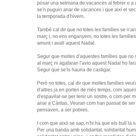
posar una setmana de vacances al febrer o a a
se'n puguin anar de vacances i que així el se
la temporada d'hivern.
També cal dir que no totes les famílies se n'an
març i, no ens enganyem, no totes les famílies
amunt i avall aquest Nadal.
Segur que moltes d'aquestes famílies que no s
al març ni agafaran l'avio aquest Nadal ho far
Segur que se'ls hauria de castigar.
Però no totes. cal dir que moltes famílies veur
d'altres ja en porten de més temps, com aque
d'espavilar-se per tenir un sostre, o com per 
anar a Càritas. Veuran com han passat de ser 
pensaven, a ser pobres.
I com que això se sap, n'hi ha que els bull la 
Per una banda amb solidaritat, solidaritat huma