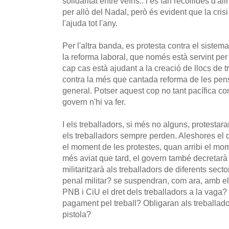
solidaritat entre veïns.. i es fan recollides d'a
per allò del Nadal, però és evident que la cris
l'ajuda tot l'any.
Per l'altra banda, es protesta contra el sistem
la reforma laboral, que només està servint per
cap cas està ajudant a la creació de llocs de t
contra la més que cantada reforma de les pen
general. Potser aquest cop no tant pacífica com
govern n'hi va fer.
I els treballadors, si més no alguns, protestar
els treballadors sempre perden. Aleshores el
el moment de les protestes, quan arribi el mo
més aviat que tard, el govern també decretarà
militaritzarà als treballadors de diferents secto
penal militar? se suspendran, com ara, amb e
PNB i CiU el dret dels treballadors a la vaga?
pagament pel treball? Obligaran als treballado
pistola?