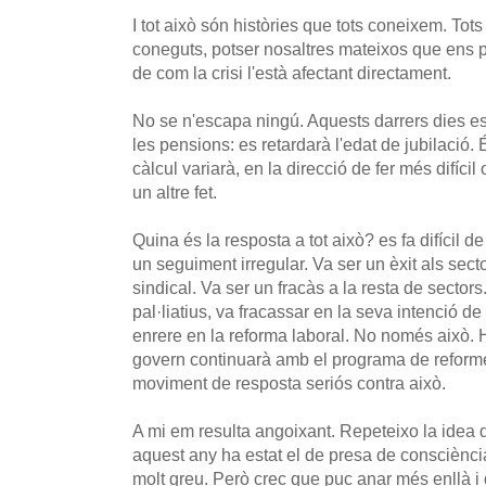
I tot això són històries que tots coneixem. Tots
coneguts, potser nosaltres mateixos que ens p
de com la crisi l'està afectant directament.
No se n'escapa ningú. Aquests darrers dies es
les pensions: es retardarà l'edat de jubilació.
càlcul variarà, en la direcció de fer més difíci
un altre fet.
Quina és la resposta a tot això? es fa difícil de
un seguiment irregular. Va ser un èxit als se
sindical. Va ser un fracàs a la resta de sectors.
pal·liatius, va fracassar en la seva intenció de
enrere en la reforma laboral. No només això. 
govern continuarà amb el programa de reforme
moviment de resposta seriós contra això.
A mi em resulta angoixant. Repeteixo la idea d
aquest any ha estat el de presa de consciència
molt greu. Però crec que puc anar més enllà i