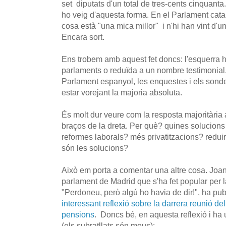
set diputats d'un total de tres-cents cinquanta.
ho veig d'aquesta forma. En el Parlament cata
cosa està "una mica millor" i n'hi han vint d'un
Encara sort.
Ens trobem amb aquest fet doncs: l'esquerra 
parlaments o reduïda a un nombre testimonial. 
Parlament espanyol, les enquestes i els sond
estar vorejant la majoria absoluta.
És molt dur veure com la resposta majoritària a 
braços de la dreta. Per què? quines solucions 
reformes laborals? més privatitzacions? redui
són les solucions?
Això em porta a comentar una altre cosa. Joan
parlament de Madrid que s'ha fet popular per la
"Perdoneu, però algú ho havia de dir!", ha pub
interessant reflexió sobre la darrera reunió de
pensions
. Doncs bé, en aquesta reflexió i ha 
(els subratllats són meus):