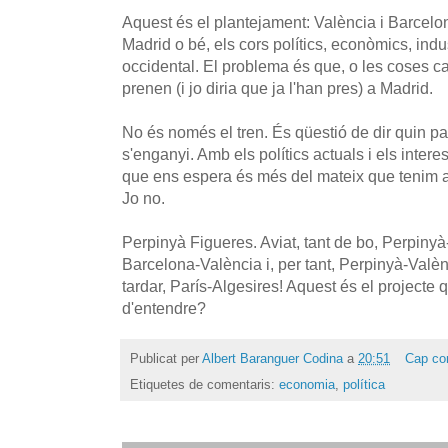
Aquest és el plantejament: València i Barcelon
Madrid o bé, els cors polítics, econòmics, indus
occidental. El problema és que, o les coses ca
prenen (i jo diria que ja l'han pres) a Madrid.
No és només el tren. És qüestió de dir quin pa
s'enganyi. Amb els polítics actuals i els intere
que ens espera és més del mateix que tenim ar
Jo no.
Perpinyà Figueres. Aviat, tant de bo, Perpinyà-
Barcelona-València i, per tant, Perpinyà-Valèn
tardar, París-Algesires! Aquest és el projecte 
d'entendre?
Publicat per
Albert Baranguer Codina
a
20:51
Cap co
Etiquetes de comentaris:
economia
,
política