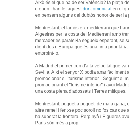
Això és el que ha de ser València? la platja 
creuen i han fet aquest
dur comunicat
en el qu
en pensem alguns del dubtós honor de ser la p
Mentrestant, el famós eix mediterrani que hau
Algesires per la costa del Mediterrani amb trens
mercaderies paralel·la segueix esperant, se 
dient des d'Europa que és una línia prioritàr
entorpint-lo.
A Madrid el primer tren d'alta velocitat que va
Sevilla. Així el senyor X podia anar fàcilment a
promocionar el "turisme interior". Seguint el ma
promocionant el "turisme interior" i avui Madrid 
una costa plena d'adossats i Terres mítiques.
Mentrestant, poquet a poquet, de mala gana, 
altre remei i fent-se poc soroll no fos cas que 
ha superat la frontera. Perpinyà i Figueres av
París són més a prop.