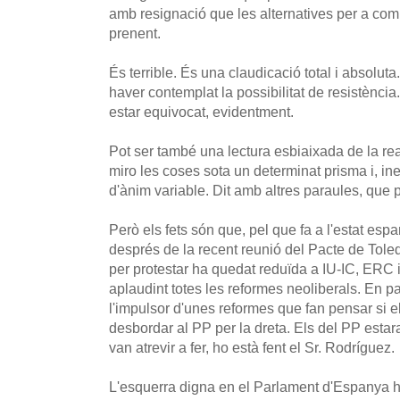
amb resignació que les alternatives per a com
prenent.
És terrible. És una claudicació total i absolut
haver contemplat la possibilitat de resistènci
estar equivocat, evidentment.
Pot ser també una lectura esbiaixada de la re
miro les coses sota un determinat prisma i, in
d'ànim variable. Dit amb altres paraules, que p
Però els fets són que, pel que fa a l'estat espa
després de la recent reunió del Pacte de Toled
per protestar ha quedat reduïda a IU-IC, ERC i
aplaudint totes les reformes neoliberals. En p
l'impulsor d'unes reformes que fan pensar si e
desbordar al PP per la dreta. Els del PP estara
van atrevir a fer, ho està fent el Sr. Rodríguez.
L'esquerra digna en el Parlament d'Espanya ha