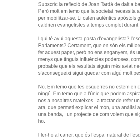
Subscric la reflexió de Joan Tardà de dalt a ba
Però molt em temo que la societat necessita 
per mobilitzar-se. Li calen autèntics apòstols g
caldrien evangelistes a temps complet durant
I qui té avui aquesta pasta d'evangelista? l'e
Parlaments? Certament, que en són els millors
fer aquest paper, però no ens enganyem, és un 
menys que tinguis influències poderoses, com l
probable que els resultats siguin més aviat neg
s'aconsegueixi sigui quedar com algú molt pes
No. Em temo que les esquerres no estem en co
ningú. Em temo que a l'únic que podem aspirar 
nos a nosaltres mateixos i a tractar de refer un
ara, que permeti explicar el món, una anàlisi 
una banda, i un projecte de com volem que si
ho.
I fer-ho al carrer, que és l'espai natural de l'e