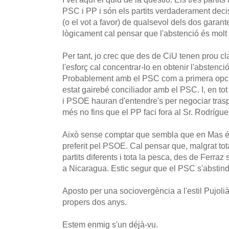
PSC i PP i són els partits verdaderament decis
(o el vot a favor) de qualsevol dels dos garante
lògicament cal pensar que l'abstenció és molt 
Per tant, jo crec que des de CiU tenen prou cl
l'esforç cal concentrar-lo en obtenir l'abstenc
Probablement amb el PSC com a primera opció.
estat gairebé conciliador amb el PSC. I, en to
i PSOE hauran d'entendre's per negociar trasp
més no fins que el PP faci fora al Sr. Rodrígue
Això sense comptar que sembla que en Mas és 
preferit pel PSOE. Cal pensar que, malgrat to
partits diferents i tota la pesca, des de Ferraz
a Nicaragua. Estic segur que el PSC s'abstind
Aposto per una sociovergència a l'estil Pujol
propers dos anys.
Estem enmig s'un déjà-vu.