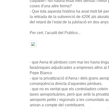
culpable? No hauria estat més sensat i millor pe
coses d'una altre forma?
- Que tota aquesta història ha anat molt bé per
la retirada de la subvenció de 420€ als aturats
del retard de l'edat de la jubilació en dos anys,
Per cert, l'acudit del Publico...
- que Aena té pèrdues com mai les havia ting
faraòniques adjudicades a empreses afins al P
Pepe Blanco
- que la privatització d'Aena i dels grans aerop
conseqüència directa d'aquestes pèrdues.
- que no es veritat que els controladors cobrin
taxes aeroportuàries, però que amb la privatitz
aeroports petits i regionals a les comunitats a
aniran a compte del contribuent.