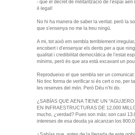
- que el decret de militarització de l'espai aeri
il·legal!
No hi ha manera de saber la veritat. però la s
que s'ensenya no me la treu ningú.
A mi, tot això em sembla terriblement irregular
encobert i d'ensenyar els dents per a que ni
qualitat i credibilitat democràtica de l'estat e
mínims, però és que ara està excavant un pou
Reprodueixo el que sembla ser un comunicat d
No tinc forma de verificar si és cert o no, per t
les reserves del món. Però Déu n'hi do.
¿SABÍAS QUE AENA TIENE UN “AGUJERO
EN INFRAESTRUCTURAS DE 12.000 MILL
mucho, ¿verdad? Pues son más: son casi 13.0
intereses de esa deuda ya alcanzan los 800.0
¿Sabías que, antes de la llegada de este gobi