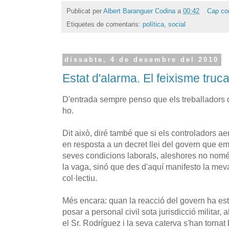
Publicat per
Albert Baranguer Codina
a
00:42
Cap co
Etiquetes de comentaris:
política
,
social
dissabte, 4 de desembre del 2010
Estat d'alarma. El feixisme truca
D'entrada sempre penso que els treballadors q
ho.
Dit això, diré també que si els controladors ae
en resposta a un decret llei del govern que e
seves condicions laborals, aleshores no nomé
la vaga, sinó que des d'aquí manifesto la mev
col·lectiu.
Més encara: quan la reacció del govern ha es
posar a personal civil sota jurisdicció militar
el Sr. Rodríguez i la seva caterva s'han tornat 