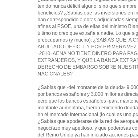
tenido nunca déficit alguno, sino que siempr
beneficios? ¿Sabías que las inversiones en in
han correspondido a obras adjudicadas siemp
afines al PSOE, una de ellas del ministro Bla
último no creo que extrañe a nadie. Lo que si
preocuparnos (y mucho): ¿SABÍAS QUE, 
ABULTADO DÉFICIT, Y POR PRIMERA VEZ
-2010- AENA NO TIENE DINERO PARA P
EXTRANJEROS, Y QUE LA BANCA EXTRA
DERECHO DE EMBARGO SOBRE NUESTR
NACIONALES?
¿Sabías que -del montante de la deuda- 9.000
por bancos españoles y 3.000 millones direct
pero que los bancos españoles -para mantener 
montante aumentaba, fueron emitiendo deuda
en el mercado internacional (lo cual es una pr
¿Sabías que apoderarse de la red de aeropuert
negociazo muy apetitoso, y que poderosas c
del Reino Unido ya han iniciado acciones par