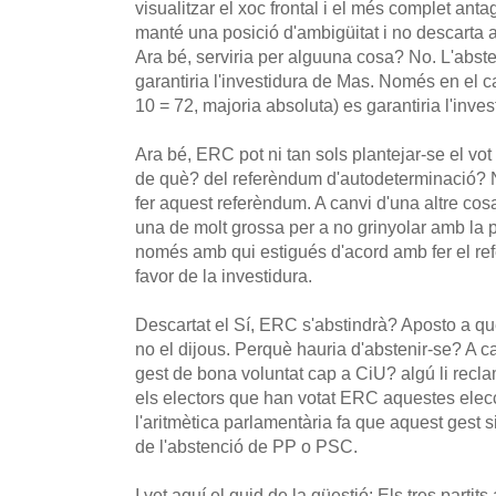
visualitzar el xoc frontal i el més complet an
manté una posició d'ambigüitat i no descarta 
Ara bé, serviria per alguuna cosa? No. L'abst
garantiria l'investidura de Mas. Només en el 
10 = 72, majoria absoluta) es garantiria l'inve
Ara bé, ERC pot ni tan sols plantejar-se el vot 
de què? del referèndum d'autodeterminació? 
fer aquest referèndum. A canvi d'una altre cos
una de molt grossa per a no grinyolar amb la 
només amb qui estigués d'acord amb fer el r
favor de la investidura.
Descartat el Sí, ERC s'abstindrà? Aposto a q
no el dijous. Perquè hauria d'abstenir-se? A c
gest de bona voluntat cap a CiU? algú li recl
els electors que han votat ERC aquestes elec
l'aritmètica parlamentària fa que aquest gest s
de l'abstenció de PP o PSC.
I vet aquí el quid de la qüestió: Els tres parti