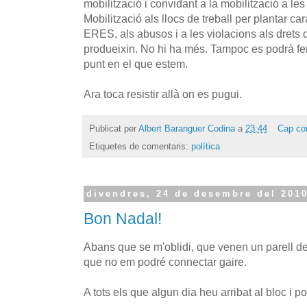
mobilització i convidant a la mobilització a 
Mobilització als llocs de treball per plantar cara
ERES, als abusos i a les violacions als drets d
produeixin. No hi ha més. Tampoc es podrà fer
punt en el que estem.
Ara toca resistir allà on es pugui.
Publicat per
Albert Baranguer Codina
a
23:44
Cap co
Etiquetes de comentaris:
política
divendres, 24 de desembre del 201
Bon Nadal!
Abans que se m'oblidi, que venen un parell d
que no em podré connectar gaire.
A tots els que algun dia heu arribat al bloc i p