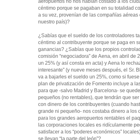
aeropuertos no nos habían costado a los ciu
céntimo porque se pagaban en su totalidad c
a su vez, provenían de las compañías aéreas 
nuestro país)?
¿Sabías que el sueldo de los controladores t
céntimo al contribuyente porque se paga en s
ganancias? ¿Sabías que los propios controlad
comisión “negociadora” de Aena, en abril de 2
un 25% (y así consta en acta) y Aena lo recha
interesante” (y nueve meses después, el Sr. 
va a bajarles el sueldo un 25%, como si fues
plan de privatización de Fomento incluye a 
para que -salvo Madrid y Barcelona- se quede
pequeños (no rentables), que tendrán que ser 
con dinero de los contribuyentes (cuando has
grande ni pequeño- nos costaba dinero a los 
para los grandes aeropuertos rentables el paq
las corporaciones locales es ridículamente pe
satisfacer a los “poderes económicos” locales)
se llevan “la parte del león”?