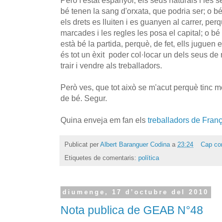
bé tenen la sang d'orxata, que podria ser; o 
els drets es lluiten i es guanyen al carrer, per
marcades i les regles les posa el capital; o 
està bé la partida, perquè, de fet, ells juguen e
és tot un èxit poder col·locar un dels seus de 
trair i vendre als treballadors.
Però ves, que tot això se m'acut perquè tinc mo
de bé. Segur.
Quina enveja em fan els
treballadors de Fran
Publicat per
Albert Baranguer Codina
a
23:24
Cap co
Etiquetes de comentaris:
política
diumenge, 17 d’octubre del 2010
Nota publica de GEAB N°48