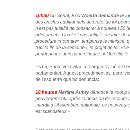
16h30
Au Sénat,
Eric Woerth demande le
«v
des articles additionnels du projet de loi
pour 
n'est pas justifié de consacrer à nouveau 50 h
adidionnels. On n'est pas obligés de faire deu
procédure
«normale»,
temporise le ministre, q
d'ici la fin de la semaine»,
le projet de loi.
«Le 
pendant une quinzaine d'heures.»
Objectif: le 
És dir, Sarko vol evitar la reorganització de l'
parlamentari. Aquest procediment és, però, vi
de l'esquerra que ho denuncia:
18 heures
Martine Aubry
dénonce le «coup d
gouvernement» après la décision de recourir 
interdit à l'Assemblée nationale, ce nouveau
est scandaleux.»