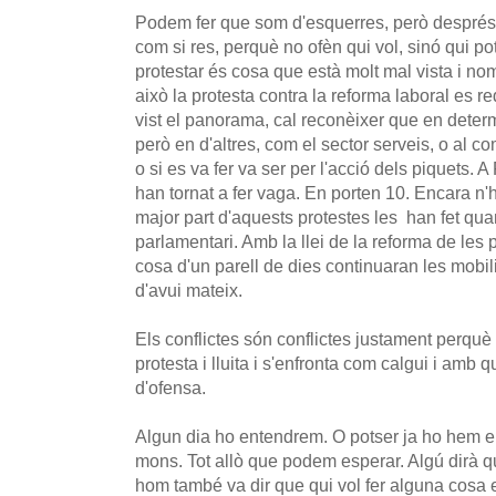
Podem fer que som d'esquerres, però després,
com si res, perquè no ofèn qui vol, sinó qui pot
protestar és cosa que està molt mal vista i no
això la protesta contra la reforma laboral es r
vist el panorama, cal reconèixer que en determi
però en d'altres, com el sector serveis, o al c
o si es va fer va ser per l'acció dels piquets. A
han tornat a fer vaga. En porten 10. Encara n'
major part d'aquests protestes les han fet quan
parlamentari. Amb la llei de la reforma de les 
cosa d'un parell de dies continuaran les mobil
d'avui mateix.
Els conflictes són conflictes justament perquè
protesta i lluita i s'enfronta com calgui i amb q
d'ofensa.
Algun dia ho entendrem. O potser ja ho hem ent
mons. Tot allò que podem esperar. Algú dirà qu
hom també va dir que qui vol fer alguna cosa en