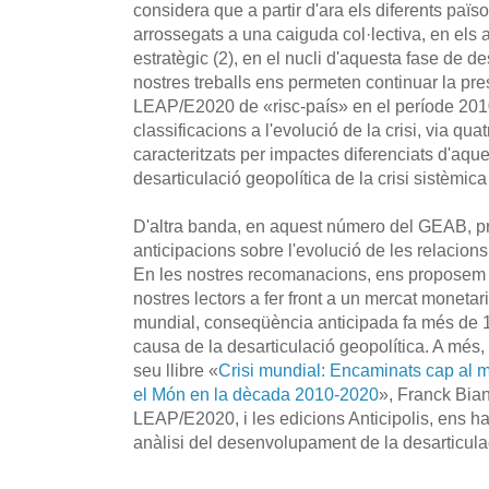
considera que a partir d'ara els diferents paï
arrossegats a una caiguda col·lectiva, en els
estratègic (2), en el nucli d'aquesta fase de de
nostres treballs ens permeten continuar la pres
LEAP/E2020 de «risc-país» en el període 2010
classificacions a l'evolució de la crisi, via qua
caracteritzats per impactes diferenciats d'aqu
desarticulació geopolítica de la crisi sistèmica 
D'altra banda, en aquest número del GEAB, p
anticipacions sobre l'evolució de les relacion
En les nostres recomanacions, ens proposem e
nostres lectors a fer front a un mercat monetari
mundial, conseqüència anticipada fa més de 1
causa de la desarticulació geopolítica. A més,
seu llibre «
Crisi mundial: Encaminats cap al 
el Món en la dècada 2010-2020
», Franck Bian
LEAP/E2020, i les edicions Anticipolis, ens han
anàlisi del desenvolupament de la desarticulac