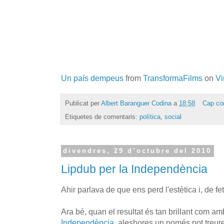
Un país dempeus
from
TransformaFilms
on
V
Publicat per
Albert Baranguer Codina
a
18:58
Cap co
Etiquetes de comentaris:
política
,
social
divendres, 29 d’octubre del 2010
Lipdub per la Independència
Ahir parlava de que ens perd l'estètica i, de fe
Ara bé, quan el resultat és tan brillant com am
Independència
, aleshores un només pot treure'