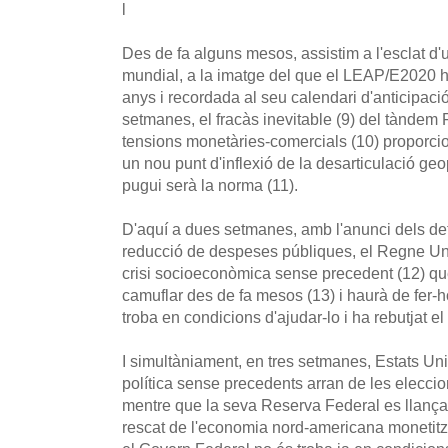
l
Des de fa alguns mesos, assistim a l'esclat d
mundial, a la imatge del que el LEAP/E2020 ha
anys i recordada al seu calendari d'anticipació
setmanes, el fracàs inevitable (9) del tàndem
tensions monetàries-comercials (10) proporc
un nou punt d'inflexió de la desarticulació geop
pugui serà la norma (11).
D'aquí a dues setmanes, amb l'anunci dels det
reducció de despeses públiques, el Regne Uni
crisi socioeconòmica sense precedent (12) q
camuflar des de fa mesos (13) i haurà de fer-h
troba en condicions d'ajudar-lo i ha rebutjat e
I simultàniament, en tres setmanes, Estats Uni
política sense precedents arran de les eleccio
mentre que la seva Reserva Federal es llança
rescat de l'economia nord-americana monetitz