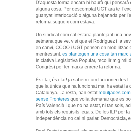
D'aquesta forma encara hi haurà qui pensarà
alguna cosa. Per descomptat UGT ara te l'exc
guanyat interlocució o alguna bajanada per l'es
reforma segueix com estava.
Un sindicat com cal estaria plantejant una nov
setmana que ve, vist que el Rodríguez i la sev
en canvi, CCOO i UGT pensen en mobilitzacio
mentrestant,
es plantegen una cosa tan marc
Iniciativa Legislativa Popular, recollir mig mili
Congrés) per fer marxa enrere la reforma.
És clar, és clar! ja sabem com funcionen les 
que la única que ha funcionat mai ha estat la d
Catalunya. La resta, han estat
rebutjades com 
sense Fronteres
que volia demanar que es po
País Valencià i que no ha estat, ni tan sols, a
amb tots els requisits legals. De les ILP per la
independència no cal ni parlar. Democràcia, e
Però l'estat espanyol, els seus naturals i les 