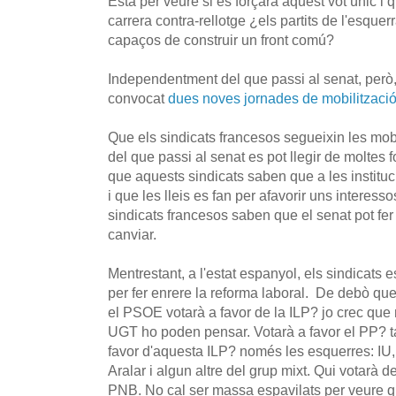
Està per veure si es forçarà aquest vot únic i q
carrera contra-rellotge ¿els partits de l'esquerr
capaços de construir un front comú?
Independentment del que passi al senat, però,
convocat
dues noves jornades de mobilitzaci
Que els sindicats francesos segueixin les mo
del que passi al senat es pot llegir de moltes 
que aquests sindicats saben que a les institu
i que les lleis es fan per afavorir uns interesso
sindicats francesos saben que el senat pot fer 
canviar.
Mentrestant, a l'estat espanyol, els sindicats 
per fer enrere la reforma laboral. De debò 
el PSOE votarà a favor de la ILP? jo crec que
UGT ho poden pensar. Votarà a favor el PP? t
favor d'aquesta ILP? només les esquerres: I
Aralar i algun altre del grup mixt. Qui votarà 
PNB. No cal ser massa espavilats per veure q