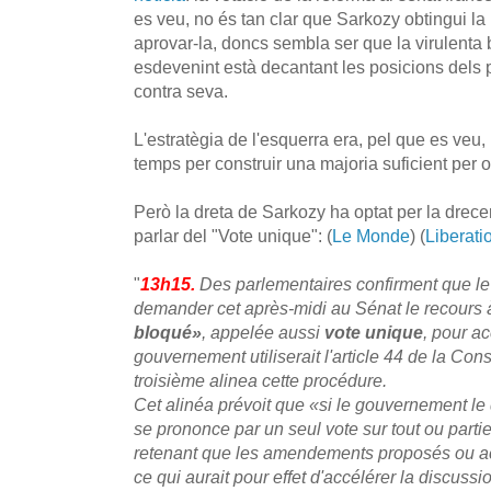
es veu, no és tan clar que Sarkozy obtingui la
aprovar-la, doncs sembla ser que la virulenta b
esdevenint està decantant les posicions dels pa
contra seva.
L'estratègia de l'esquerra era, pel que es veu,
temps per construir una majoria suficient per op
Però la dreta de Sarkozy ha optat per la drec
parlar del "Vote unique": (
Le Monde
) (
Liberati
"
13h15.
Des parlementaires confirment que le
demander cet après-midi au Sénat le recours 
bloqué»
, appelée aussi
vote unique
, pour ac
gouvernement utiliserait l'article 44 de la Cons
troisième alinea cette procédure.
Cet alinéa prévoit que
«si le gouvernement le
se prononce par un seul vote sur tout ou parti
retenant que les amendements proposés ou a
ce qui aurait pour effet d'accélérer la discussi