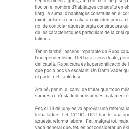
segons diuen alguns, amb un milió de pisos b
lloc on el nombre d'habitatges construïts en e
llarg la suma d'habitatges construïts en el co
mirat, potser sí que calia un ministeri però am
no, de controlar aquesta orgia constructora q
de les característiques particulars de la crisi
latituds.
Tenim també l'ascens imparable de Rubalcaba
l'independentisme. Del basc, sens dubte, però
del català. Rubalcaba és la personificació de 
que poc a poc va escalant. Un Darth Vader qu
el poder del cantó fosc.
Ara bé, per mi el canvi de titular que trobo mé
sorpresa i m'està fent pensar més malament és 
Fet, el 18 de juny es va aprovar una reforma la
treballadors. Fet, CCOO i UGT han fet una opo
aquesta reforma laboral. Fet: malgrat tot, mal
vaga general que, fet, es pot considerar un èxi