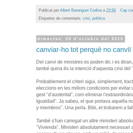
Publicat per
Albert Baranguer Codina
a
23:56
Cap co
Etiquetes de comentaris:
crisi
,
política
dimecres, 20 d’octubre del 2010
canviar-ho tot perquè no canviï 
Del canvi de ministres es poden dir, i es diran
també quina és la intenció d'aquesta crisi del 
Probablement el criteri sigui, simplement, tract
eleccions en les millors condicions per evitar 
gest "d'austeritat", com eliminar l'extraordinàri
Igualdad". Ja sabeu, el que portava aquella n
y miembros". Una perla. Bibi, et trobarem a falt
També s'han carregat un altre ministeri absolu
"Vivienda". Ministeri absolutament necessari 