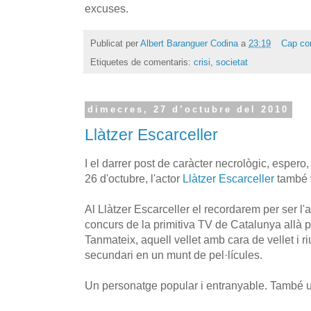
excuses.
Publicat per
Albert Baranguer Codina
a
23:19
Cap co
Etiquetes de comentaris:
crisi
,
societat
dimecres, 27 d’octubre del 2010
Llàtzer Escarceller
I el darrer post de caràcter necrològic, espero,
26 d'octubre, l'actor
Llàtzer Escarceller
també v
Al Llàtzer Escarceller el recordarem per ser l'
concurs de la primitiva TV de Catalunya allà p
Tanmateix, aquell vellet amb cara de vellet i ri
secundari en un munt de pel·lícules.
Un personatge popular i entranyable. També un