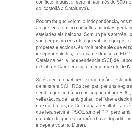
conflicte lingüístic (però hi han més de 500 n
del castellà a Catalunya).
Podem fer que volem la independència, ens ma
alegre; votarem en consultes populars per la
estelades als balcons. Som un país sotmès i o
son perquè no ens ofèn qui vol sinó qui pot, o s
properes eleccions, és molt probable que el n
independentistes, la suma de diputats d'ERC, 
Catalana per la Independència (SCI) de Lapo
(RCat) de Carretero sigui menor que els de l'ac
Sí, és cert, en part per l'extraordinària estupid
demostrant SCI i RCat; en part per una segona 
sembla que tindrà un cost important per ERC;
vella tàctica de l'ambigüitat i del "dret a decidi
que no diu res, de CiU donarà resultat i, a mé
que feia servir el PSOE amb el PP, però amb el
garantia de que no tornarà a haver tripartit. I
indepe a votar al Duran.