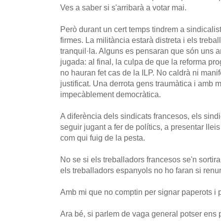
Ves a saber si s'arribarà a votar mai.
Però durant un cert temps tindrem a sindicali
firmes. La militància estarà distreta i els treba
tranquil·la. Alguns es pensaran que són uns ant
jugada: al final, la culpa de que la reforma pro
no hauran fet cas de la ILP. No caldrà ni manif
justificat. Una derrota gens traumàtica i amb m
impecàblement democràtica.
A diferència dels sindicats francesos, els sind
seguir jugant a fer de polítics, a presentar llei
com qui fuig de la pesta.
No se si els treballadors francesos se'n sortira
els treballadors espanyols no ho faran si renun
Amb mi que no comptin per signar paperots i p
Ara bé, si parlem de vaga general potser ens