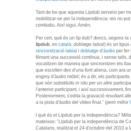
Tant de bo que aquesta Lipdub serveixi per m
mobilitzar-se per la independència: res no pot 
combatiu. Així sigui. Amén.
Per cert, què és un lip dub? doncs, segons la
lipdub
, en
català
:
doblatge labial
) és un tipu
sincronització labial
i
doblatge
d'
àudio
per fer
filmant una successió contínua, i sense talls, 
vocalitzen de manera que sincronitzen els llav
que escolten des d'una font aliena, com ara un
enginy d'àudio mòbil; és a dir, els participants
que són substituïts
in situ
per un altre partici
l'anterior participant, i així successivament, fin
Posteriorment, s'edita la gravació resultant afe
a la pista d'àudio del vídeo final." (però millor
I què és el Lipdub per la Independència? Millo
mateixos: "Lipdub per la independència de Cat
Catalans, realitzat el 24 d'octubre del 2010 a l