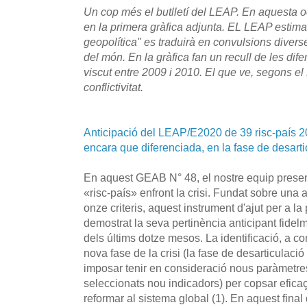
Un cop més el butlletí del LEAP. En aquesta oc
en la primera gràfica adjunta. EL LEAP estima
geopolítica" es traduirà en convulsions diverse
del món. En la gràfica fan un recull de les dif
viscut entre 2009 i 2010. El que ve, segons e
conflictivitat.
Anticipació del LEAP/E2020 de 39 risc-país 2
encara que diferenciada, en la fase de desarti
En aquest GEAB N° 48, el nostre equip present
«risc-país» enfront la crisi. Fundat sobre una
onze criteris, aquest instrument d'ajut per a l
demostrat la seva pertinència anticipant fide
dels últims dotze mesos. La identificació, a
nova fase de la crisi (la fase de desarticulaci
imposar tenir en consideració nous paràmetres
seleccionats nou indicadors) per copsar efic
reformar al sistema global (1). En aquest fin