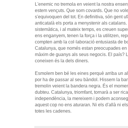
L'enemic no tremola en veient la nostra ensen
estem vençuts. Que som covards. Que no volem
s'equivoquen del tot. En definitiva, són gent u
anticatalà els porta a menystenir als catalan
sistemàtica, i al mateix temps, es creuen supe
ens enganyem, tenen la força i la utilitzen, rep
compten amb la col·laboració entusiasta de bon
Catalunya, que només estan preocupades en ma
màxim de guanys als seus negocis. El país? L'
coneixen és la dels diners.
Esmolem ben bé les eines perquè arriba un alt
por ha de passar al seu bàndol. Hissem la ban
tremolin veient la bandera negra. És el mome
dubteu. Catalunya, triomfant, tornarà a ser rica,
independència, la mereixem i podem aconsegu
aquest cop no ens aturaran. Ni els d'allà ni e
totes les cadenes.