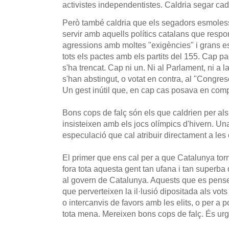
activistes independentistes. Caldria segar ca
Però també caldria que els segadors esmolessi
servir amb aquells polítics catalans que resp
agressions amb moltes "exigències" i grans e
tots els pactes amb els partits del 155. Cap pa
s'ha trencat. Cap ni un. Ni al Parlament, ni a l
s'han abstingut, o votat en contra, al "Congre
Un gest inútil que, en cap cas posava en comp
Bons cops de falç són els que caldrien per als
insisteixen amb els jocs olímpics d'hivern. Un
especulació que cal atribuir directament a les 
El primer que ens cal per a que Catalunya torn
fora tota aquesta gent tan ufana i tan superba
al govern de Catalunya. Aquests que es pense
que perverteixen la il·lusió dipositada als vots 
o intercanvis de favors amb les elits, o per a p
tota mena. Mereixen bons cops de falç. És ur