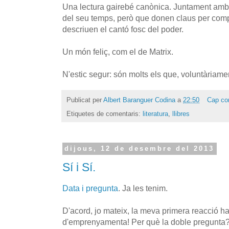
Una lectura gairebé canònica. Juntament amb 1
del seu temps, però que donen claus per comp
descriuen el cantó fosc del poder.
Un món feliç, com el de Matrix.
N'estic segur: són molts els que, voluntàriamen
Publicat per
Albert Baranguer Codina
a
22:50
Cap co
Etiquetes de comentaris:
literatura
,
llibres
dijous, 12 de desembre del 2013
Sí i Sí.
Data i pregunta
. Ja les tenim.
D'acord, jo mateix, la meva primera reacció ha 
d'emprenyamenta! Per què la doble pregunta? 