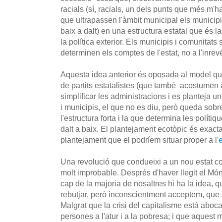
racials (sí, racials, un dels punts que més m'h
que ultrapassen l'àmbit municipal els municip
baix a dalt) en una estructura estatal que és 
la política exterior. Els municipis i comunitats 
determinen els comptes de l'estat, no a l'inrev
Aquesta idea anterior és oposada al model q
de partits estatalistes (que també acostumen a
simplificar les administracions i es planteja un
i municipis, el que no es diu, però queda sobre
l'estructura forta i la que determina les polítiq
dalt a baix. El plantejament ecotòpic és exact
plantejament que el podríem situar proper a l'
Una revolució que condueixi a un nou estat co
molt improbable. Després d'haver llegit el Mó
cap de la majoria de nosaltres hi ha la idea,
rebutjar, però inconscientment acceptem, que 
Malgrat que la crisi del capitalisme està aboca
persones a l'atur i a la pobresa; i que aquest 