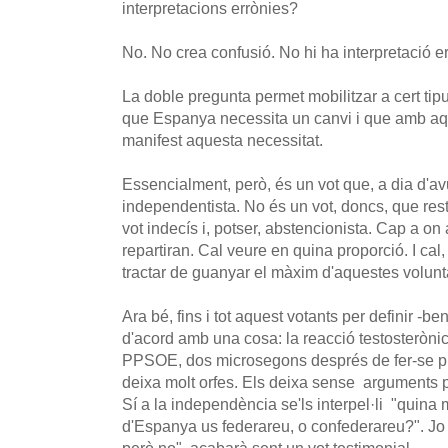
interpretacions errònies?
No. No crea confusió. No hi ha interpretació e
La doble pregunta permet mobilitzar a cert tip
que Espanya necessita un canvi i que amb aq
manifest aquesta necessitat.
Essencialment, però, és un vot que, a dia d'avu
independentista. No és un vot, doncs, que res
vot indecís i, potser, abstencionista. Cap a o
repartiran. Cal veure en quina proporció. I cal
tractar de guanyar el màxim d'aquestes volunt
Ara bé, fins i tot aquest votants per definir -b
d'acord amb una cosa: la reacció testosterònica
PPSOE, dos microsegons després de fer-se pú
deixa molt orfes. Els deixa sense arguments 
Sí a la independència se'ls interpel·li "quina 
d'Espanya us federareu, o confederareu?". Jo 