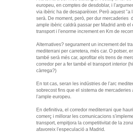
europeu, en comptes de desdoblar, i l'argument
via ibèric ha de desaparèixer. Però aquest "a 
serà. De moment, però, per dur mercaderies 
ample ibèric caldrà passar per Madrid amb el
transport i l'enorme increment en Km de recorr
Alternatives? segurament un increment del trans
mediterrani per carretera, més car. O potser, 
també serà més car, aprofitar els trens de me
corredor per a fer també el transport interior (
càrrega?)
En tot cas, seran les indústries de l'arc medit
sobrecost fins que el sistema de mercaderies a
l'ample europeu.
En definitiva, el corredor mediterrani que hauri
comerç i millorar les comunicacions s'implem
transport, empitjora la competitivitat de la zon
afavoreix l'especulació a Madrid.