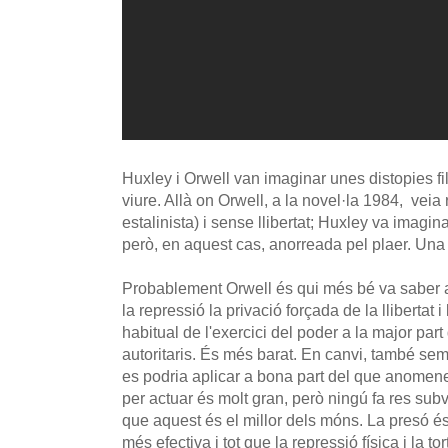
Huxley i Orwell van imaginar unes distopies fi
viure. Allà on Orwell, a la novel·la 1984, veia
estalinista) i sense llibertat; Huxley va imagi
però, en aquest cas, anorreada pel plaer. Una 
Probablement Orwell és qui més bé va saber an
la repressió la privació forçada de la llibertat i
habitual de l'exercici del poder a la major par
autoritaris. És més barat. En canvi, també sem
es podria aplicar a bona part del que anomene
per actuar és molt gran, però ningú fa res sub
que aquest és el millor dels móns. La presó é
més efectiva i tot que la repressió física i la tor