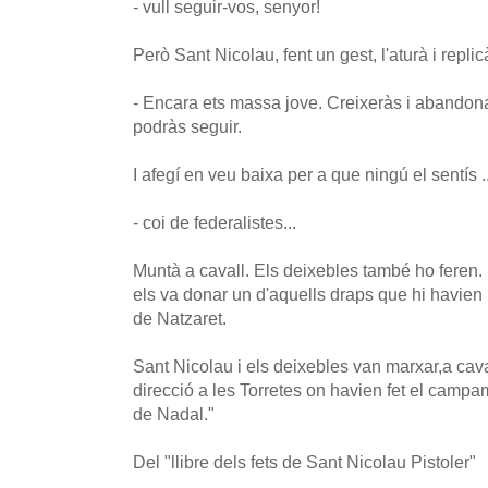
- vull seguir-vos, senyor!
Però Sant Nicolau, fent un gest, l'aturà i replic
- Encara ets massa jove. Creixeràs i abandon
podràs seguir.
I afegí en veu baixa per a que ningú el sentís ..
- coi de federalistes...
Muntà a cavall. Els deixebles també ho feren. 
els va donar un d'aquells draps que hi havien 
de Natzaret.
Sant Nicolau i els deixebles van marxar,a caval
direcció a les Torretes on havien fet el campa
de Nadal."
Del "llibre dels fets de Sant Nicolau Pistoler"