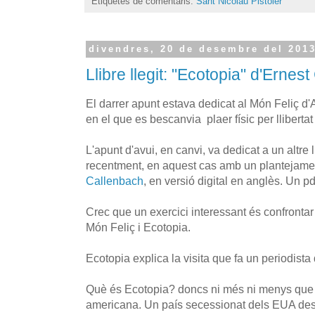
Etiquetes de comentaris:
Sant Nicolau Pistoler
divendres, 20 de desembre del 201
Llibre llegit: "Ecotopia" d'Ernes
El darrer apunt estava dedicat al Món Feliç d'
en el que es bescanvia plaer físic per llibertat 
L'apunt d'avui, en canvi, va dedicat a un altre 
recentment, en aquest cas amb un plantejame
Callenbach
, en versió digital en anglès. Un p
Crec que un exercici interessant és confrontar 
Món Feliç i Ecotopia.
Ecotopia explica la visita que fa un periodist
Què és Ecotopia? doncs ni més ni menys que la
americana. Un país secessionat dels EUA desp