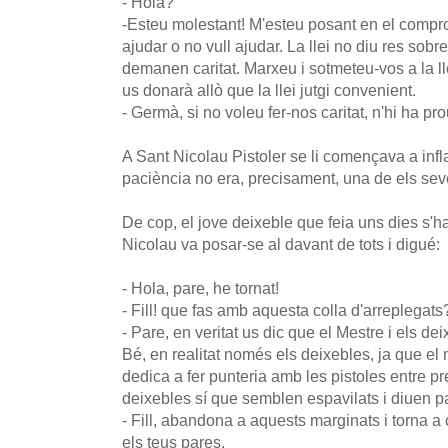
- Hola?
-Esteu molestant! M'esteu posant en el comprom
ajudar o no vull ajudar. La llei no diu res sobr
demanen caritat. Marxeu i sotmeteu-vos a la lle
us donarà allò que la llei jutgi convenient.
- Germà, si no voleu fer-nos caritat, n'hi ha p
A Sant Nicolau Pistoler se li començava a infla
paciència no era, precisament, una de els seve
De cop, el jove deixeble que feia uns dies s'h
Nicolau va posar-se al davant de tots i digué:
- Hola, pare, he tornat!
- Fill! que fas amb aquesta colla d'arreplegats
- Pare, en veritat us dic que el Mestre i els de
Bé, en realitat només els deixebles, ja que el
dedica a fer punteria amb les pistoles entre pr
deixebles sí que semblen espavilats i diuen p
- Fill, abandona a aquests marginats i torna 
els teus pares.