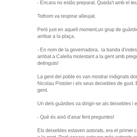
- Encara no estàs preparat. Queda't amb el teu
Tothom va respirar alleujat.
Però just en aquell moment,un grup de guàrdi
arribar a la plaça.
- En nom de la governadora, la banda d'inde
arribat a Calella molestant a la gent amb pre
detinguts!
La gent del poble es van mostrar indignats do
Nicolau Pistoler i els seus deixebles de gust. 
gent.
Un dels guàrdies va dirigir-se als deixebles i e
- Què és això d'anar fent preguntes!
Els deixebles estaven astorats, era el primer 