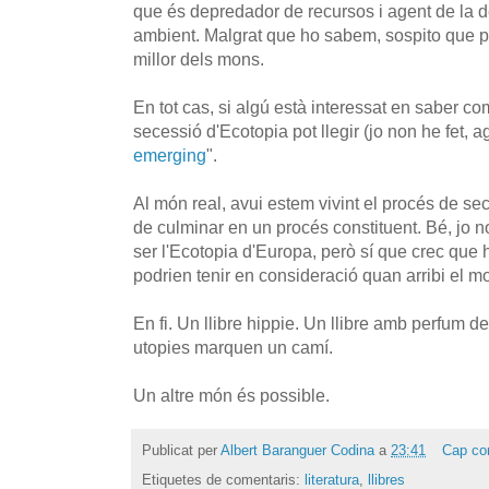
que és depredador de recursos i agent de la d
ambient. Malgrat que ho sabem, sospito que pe
millor dels mons.
En tot cas, si algú està interessat en saber c
secessió d'Ecotopia pot llegir (jo non he fet, ag
emerging
".
Al món real, avui estem vivint el procés de s
de culminar en un procés constituent. Bé, jo 
ser l'Ecotopia d'Europa, però sí que crec que
podrien tenir en consideració quan arribi el m
En fi. Un llibre hippie. Un llibre amb perfum d
utopies marquen un camí.
Un altre món és possible.
Publicat per
Albert Baranguer Codina
a
23:41
Cap co
Etiquetes de comentaris:
literatura
,
llibres