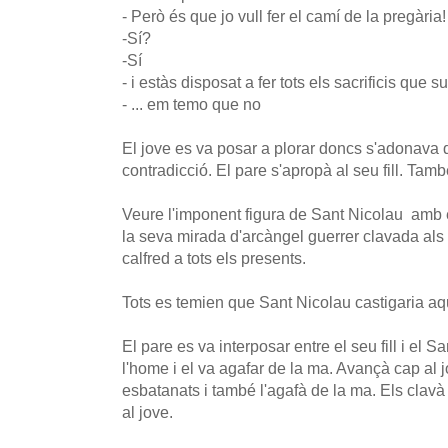
- Però és que jo vull fer el camí de la pregària!
-Sí?
-Sí
- i estàs disposat a fer tots els sacrificis que
- ... em temo que no
El jove es va posar a plorar doncs s'adonava 
contradicció. El pare s'apropà al seu fill. Tam
Veure l'imponent figura de Sant Nicolau amb e
la seva mirada d'arcàngel guerrer clavada als u
calfred a tots els presents.
Tots es temien que Sant Nicolau castigaria aq
El pare es va interposar entre el seu fill i el S
l'home i el va agafar de la ma. Avançà cap al 
esbatanats i també l'agafà de la ma. Els clavà
al jove.