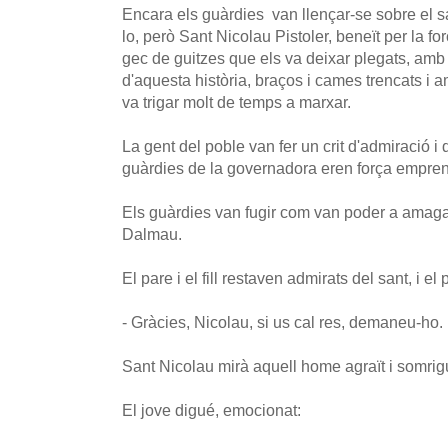
Encara els guàrdies van llençar-se sobre el sa
lo, però Sant Nicolau Pistoler, beneït per la fo
gec de guitzes que els va deixar plegats, am
d'aquesta història, braços i cames trencats i 
va trigar molt de temps a marxar.
La gent del poble van fer un crit d'admiració i
guàrdies de la governadora eren força empre
Els guàrdies van fugir com van poder a amagar-
Dalmau.
El pare i el fill restaven admirats del sant, i el
- Gràcies, Nicolau, si us cal res, demaneu-ho.
Sant Nicolau mirà aquell home agraït i somrig
El jove digué, emocionat: