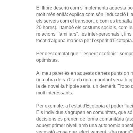
El llibre descriu com s'implementa aquesta polít
molt més enllà: explica com són l'educació i la 
els serveis com el transport, o com es trebal
20 hores). I també els costums socials, com les
relacions "familiars", les inter-personals i, fins
tocat d'alguna manera per l'esperit d'Ecotopia.
Per descomptat que "l'esperit ecotòpic" sempre
optimistes.
Al meu parer és en aquests darrers punts on 
una obra dels 70 amb una important vena hippi
la de novel·la hippie seria un demèrit. Trobo
molt interessants.
Per exemple: a l'estat d'Ecotopia el poder fluei
Els individus s'agrupen en comunitats, que són
decisions es prenen de forma comunitària (as
aquest primer nivell amb una autonomia absolu
secessió -cosa que, efectivament, s'ha produït