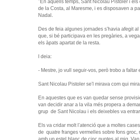
"En aquells temps, Sant Nicolau Pistoler i els
de la Costa, al Maresme, i es disposaven a pa
Nadal.
Des de feia algunes jornades s'havia afegit al
que, si bé participava en les pregàries, a vega
els àpats apartat de la resta.
I deia:
- Mestre, jo vull seguir-vos, però trobo a falta
Sant Nicolau Pistoler se'l mirava com qui mira
En aquestes que es van quedar sense provision
van decidir anar a la vila més propera a demana
grup de Sant Nicolau i els deixebles va entrar
Els va cridar molt l'atenció que a moltes cas
de quatre franges vermelles sobre fons groc, 
amb un estel blanc de cinc puntes al mig. Va