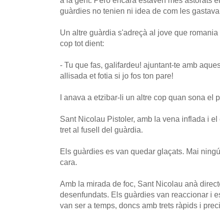
a la gent. Però encara estaven més astorats 
guàrdies no tenien ni idea de com les gastava
Un altre guàrdia s'adreçà al jove que romania 
cop tot dient:
- Tu que fas, galifardeu! ajuntant-te amb aque
allisada et fotia si jo fos ton pare!
I anava a etzibar-li un altre cop quan sona el pr
Sant Nicolau Pistoler, amb la vena inflada i el
tret al fusell del guàrdia.
Els guàrdies es van quedar glaçats. Mai ningú 
cara.
Amb la mirada de foc, Sant Nicolau anà directe
desenfundats. Els guàrdies van reaccionar i e
van ser a temps, doncs amb trets ràpids i prec