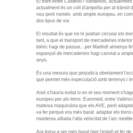
El tram entre Castelló i Vandellós, actualment 
actualment és un coll d'ampolla per al trànsit
nou però només amb ample europeu, en compt
dos tipus de via
El resultat és que no hi podran circular els tre
tant, a que el transport de mercaderies interio
ibèric hagi de passar... per Madrid! almenys fin
espanyol de mercaderies hagi canviat a ample
anys.
És una mesura que perjudica obertament l'econ
que permet més especulació amb terrenys i i
Això s'hauria evitat si en el seu moment s'hag
europeu per als trens Euromed, entre Valènci
mateixa maquinària que els AVE, però adaptats
va fer perquè era més barat adaptar els trens q
mantenia aïllada l'alta velocitat de l'arc medite
Ara torna a ser més barat (per l'estat) el fer