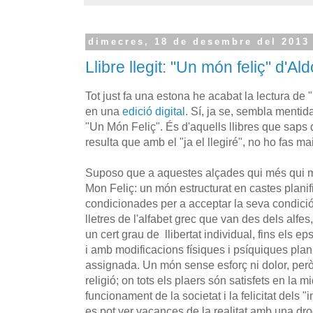
dimecres, 18 de desembre del 2013
Llibre llegit: "Un món feliç" d'A
Tot just fa una estona he acabat la lectura de
en una
edició digital
. Sí, ja se, sembla mentid
"Un Món Feliç". És d'aquells llibres que saps 
resulta que amb el "ja el llegiré", no ho fas mai
Suposo que a aquestes alçades qui més qui me
Mon Feliç: un món estructurat en castes planif
condicionades per a acceptar la seva condic
lletres de l'alfabet grec que van des dels alfes, 
un cert grau de llibertat individual, fins els ep
i amb modificacions físiques i psíquiques plan
assignada. Un món sense esforç ni dolor, però
religió; on tots els plaers són satisfets en la
funcionament de la societat i la felicitat dels
es pot ver vacances de la realitat amb una d