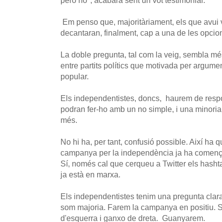
però no", acabarà sent un vot testimonial.
Em penso que, majoritàriament, els que avui 
decantaran, finalment, cap a una de les opcio
La doble pregunta, tal com la veig, sembla més 
entre partits polítics que motivada per argum
popular.
Els independentistes, doncs, haurem de respon
podran fer-ho amb un no simple, i una minoria 
més.
No hi ha, per tant, confusió possible. Així ha 
campanya per la independència ja ha començat
Sí, només cal que cerqueu a Twitter els hash
ja està en marxa.
Els independentistes tenim una pregunta clara i
som majoria. Farem la campanya en positiu. Sí
d'esquerra i ganxo de dreta. Guanyarem.