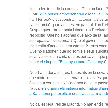
No poden impedir la consulta. Com ho farien?
Civil?
que potser empresonaran a Mas i a Ju
i a l'Herrera? o suspendran l'autonomia? és 
l'autonomia" quan aquí estem parlant d'un R
Suspengueu l'autonomia i tindreu la Declara
resposta! Que no s'adonen que això de la "a
sobrepassat i desbordat? Que el govern i el p
més enllà d'aquesta idea caduca? i més encar
Que no s'adonen que no som els seus súbdits?
seva visió és tan curta que es pensaven que
sobre el simposi "Espanya contra Catalunya
".
No s'han adonat de res. Entestats en la seva vi
que mirin les notícies internacionals -si és q
és clar- a veure si així s'adonen del que passa
l'auca:
els diaris i els mitjans informatius d'ar
a Barcelona per explicar des d'aquí com s'ind
No cal esperar res de Madrid. No han entès re