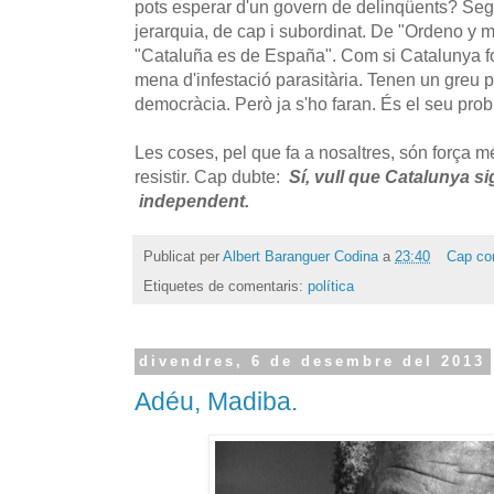
pots esperar d'un govern de delinqüents? Se
jerarquia, de cap i subordinat. De "Ordeno y 
"Cataluña es de España". Com si Catalunya fo
mena d'infestació parasitària. Tenen un greu
democràcia. Però ja s'ho faran. És el seu pro
Les coses, pel que fa a nosaltres, són força mé
resistir. Cap dubte:
Sí, vull que Catalunya sig
independent.
Publicat per
Albert Baranguer Codina
a
23:40
Cap co
Etiquetes de comentaris:
política
divendres, 6 de desembre del 2013
Adéu, Madiba.