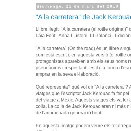
diumenge, 21 de març del 2010
"A la carretera" de Jack Keroua
Llibre llegit: "A la carretera (el rotlle origina
Laia Font i Anna LListerri. El Balancí - Edicion
"A la carretera" (On the road) és un llibre sing
com està escrit i, en aquesta versió (el rotlle o
protagonistes apareixen amb els seus noms r
pseudònims i respectant l'estil i la forma d'e
emprar en la seva el·laboració.
Què representa? què vol dir "A la carretera"? Aq
viatges que l'escriptor Jack Kerouac fa fer pel 
del viatge a Mèxic. Aquests viatges els va fe
colla. La colla de Jack Kerouac eren ni més ni
de l'anomenada generació beat.
En aquesta imatge podem veure els recorreguts