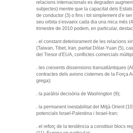
relacions internacionals es degraden augmenta
subjectes) mentre que la capacitat dels Estats 
de conductor (3) o fins i tot simplement d'e se
seu orbita s'esvaeix cada dia una mica més (4)
trimestre de 2010 podem, en particular, destac
. el constant deteriorament de les relacions x
(Taiwan, Tibet, Iran, paritat Dòlar-Yuan (5), 
del Tresor d'EUA, conflictes comercials múltiple
. les creixents dissensions transatlàntiques (A
contractes dels avions cisternes de la Força Aè
grega);
. la paràlisi decisòria de Washington (9);
. la permanent inestabilitat del Mitjà Orient (10
potencials Israel-Palestina i Israel-Iran;
. el reforç de la tendència a constituir blocs r
(11), Europa en particular;