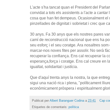
L'acte s'ha tancat quan el President del Parl
convidat a tots els assistents a l'acte a canta
cosa que han fet dempeus. Ocasionalment el 
pinzellades de dignitat i sobrietat i crec que ca
30 anys. Fa 30 anys que els nostres pares van
camí de reconstrucció nacional que ens ha porta
seu esforç i el seu coratge. Ara nosaltres som
marcar-nos noves fites per assolir. No serà fàci
recuperar la confiança. Ens cal recuperar la co
esperança,força i coratge. Ens cal creure en la
igualtat, solidaritat i justícia.
Que d'aquí trenta anys la nostra, la que entrega
sigui una nació rica i plena, "políticament lliur
econòmicament pròspera i espiritualment glor
Publicat per
Albert Baranguer Codina
a
23:41
Cap co
Etiquetes de comentaris:
política