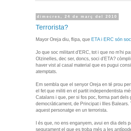
dimecres, 24 de març del 2010
Terrorista?
Mayor Oreja diu, flipa, que
ETA i ERC són soc
Jo que soc militant d'ERC, tot i que no m'hi pa
Olzinelles, dec ser, doncs, soci d'ETA? còmp
haver vist al casal material que es pugui consi
atemptats.
Em sembla que el senyor Oreja en té prou pe
el fet que militi en el partit independentista m
Catalans i que, per si fos poc, forma part dels 
democràticament, de Principat i Illes Balears.
aquest personatge en un terrorista.
I és que, no ens enganyem, avui en dia dels par
segurament el que es troba més a les antípo