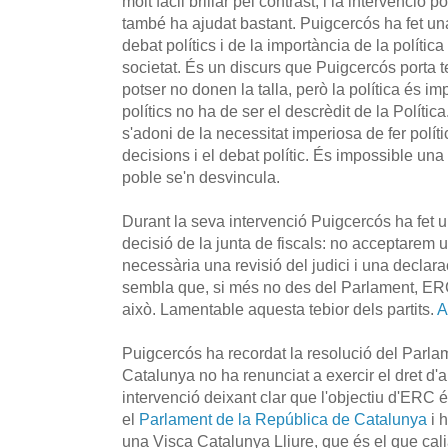
molt fàcil brillar pel contrast, i la intervenci
també ha ajudat bastant. Puigcercós ha fet una
debat polítics i de la importància de la política
societat. És un discurs que Puigcercós porta te
potser no donen la talla, però la política és im
polítics no ha de ser el descrèdit de la Política
s'adoni de la necessitat imperiosa de fer políti
decisions i el debat polític. És impossible una 
poble se'n desvincula.
Durant la seva intervenció Puigcercós ha fet u
decisió de la junta de fiscals: no acceptarem
necessària una revisió del judici i una declarac
sembla que, si més no des del Parlament, ER
això. Lamentable aquesta tebior dels partits.
A
Puigcercós ha recordat la resolució del Parla
Catalunya no ha renunciat a exercir el dret d'
intervenció deixant clar que l'objectiu d'ERC é
el
Parlament de la República de Catalunya
i 
una Visca Catalunya Lliure, que és el que cali