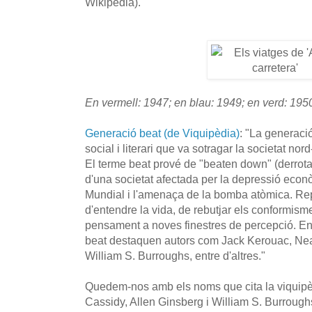
Wikipedia).
En vermell: 1947; en blau: 1949; en verd: 195
Generació beat (de Viquipèdia)
: "La generaci
social i literari que va sotragar la societat n
El terme beat prové de "beaten down" (derrotat
d'una societat afectada per la depressió eco
Mundial i l'amenaça de la bomba atòmica. R
d'entendre la vida, de rebutjar els conformismes
pensament a noves finestres de percepció. En l
beat destaquen autors com Jack Kerouac, Neal
William S. Burroughs, entre d'altres."
Quedem-nos amb els noms que cita la viquipè
Cassidy, Allen Ginsberg i William S. Burroug