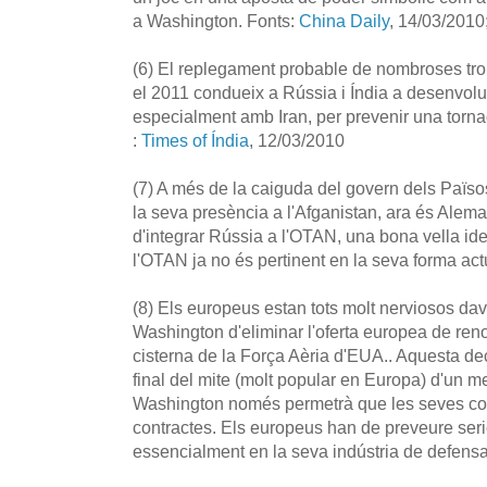
a Washington. Fonts:
China Daily
, 14/03/2010
(6) El replegament probable de nombroses tro
el 2011 condueix a Rússia i Índia a desenvol
especialment amb Iran, per prevenir una torna
:
Times of Índia
, 12/03/2010
(7) A més de la caiguda del govern dels Païso
la seva presència a l'Afganistan, ara és Alema
d'integrar Rússia a l'OTAN, una bona vella id
l'OTAN ja no és pertinent en la seva forma act
(8) Els europeus estan tots molt nerviosos dav
Washington d'eliminar l'oferta europea de reno
cisterna de la Força Aèria d'EUA.. Aquesta d
final del mite (molt popular en Europa) d'un m
Washington només permetrà que les seves co
contractes. Els europeus han de preveure ser
essencialment en la seva indústria de defensa