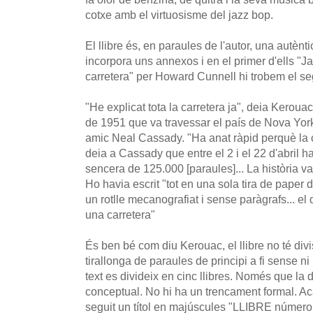
cotxe amb el virtuosisme del jazz bop.
El llibre és, en paraules de l'autor, una autènti
incorpora uns annexos i en el primer d'ells "Ja
carretera" per Howard Cunnell hi trobem el se
"He explicat tota la carretera ja", deia Keroua
de 1951 que va travessar el país de Nova Yor
amic Neal Cassady. "Ha anat ràpid perquè la 
deia a Cassady que entre el 2 i el 22 d'abril ha
sencera de 125.000 [paraules]... La història va 
Ho havia escrit "tot en una sola tira de paper d
un rotlle mecanografiat i sense paràgrafs... el 
una carretera"
És ben bé com diu Kerouac, el llibre no té divi
tirallonga de paraules de principi a fi sense ni 
text es divideix en cinc llibres. Només que la d
conceptual. No hi ha un trencament formal. Acab
seguit un títol en majúscules "LLIBRE número de