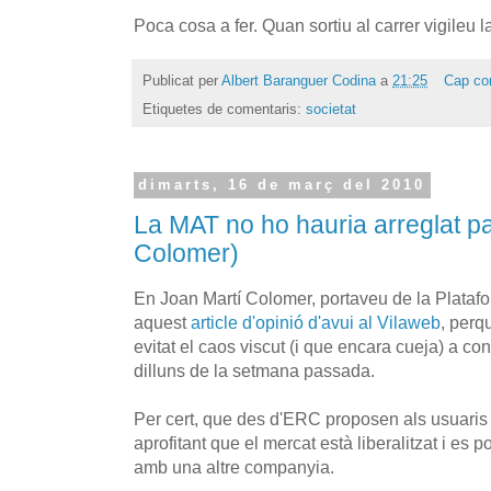
Poca cosa a fer. Quan sortiu al carrer vigileu l
Publicat per
Albert Baranguer Codina
a
21:25
Cap co
Etiquetes de comentaris:
societat
dimarts, 16 de març del 2010
La MAT no ho hauria arreglat p
Colomer)
En Joan Martí Colomer, portaveu de la Plataf
aquest
article d'opinió d'avui al Vilaweb
, perq
evitat el caos viscut (i que encara cueja) a 
dilluns de la setmana passada.
Per cert, que des d'ERC proposen als usuaris
aprofitant que el mercat està liberalitzat i es 
amb una altre companyia.