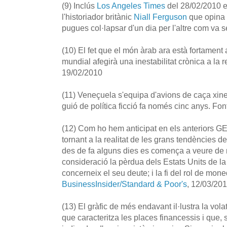
(9) Inclús
Los Angeles Times
del 28/02/2010 es
l'historiador britànic
Niall Ferguson
que opina 
pugues col·lapsar d'un dia per l'altre com va 
(10) El fet que el món àrab ara està fortament 
mundial afegirà una inestabilitat crònica a la r
19/02/2010
(11) Veneçuela s'equipa d'avions de caça xine
guió de política ficció fa només cinc anys. Fon
(12) Com ho hem anticipat en els anteriors GE
tornant a la realitat de les grans tendències de 
des de fa alguns dies es comença a veure de 
consideració la pèrdua dels Estats Units de l
concerneix el seu deute; i la fi del rol de mon
BusinessInsider/Standard & Poor's
, 12/03/20
(13) El gràfic de més endavant il·lustra la vol
que caracteritza les places financessis i qu