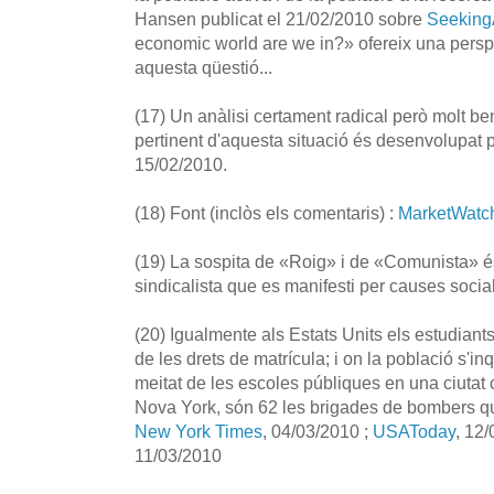
Hansen publicat el 21/02/2010 sobre
Seeking
economic world are we in?» ofereix una persp
aquesta qüestió...
(17) Un anàlisi certament radical però molt b
pertinent d'aquesta situació és desenvolupa
15/02/2010.
(18) Font (inclòs els comentaris) :
MarketWatc
(19) La sospita de «Roig» i de «Comunista» é
sindicalista que es manifesti per causes socia
(20) Igualmente als Estats Units els estudiant
de les drets de matrícula; i on la població s'i
meitat de les escoles públiques en una ciutat
Nova York, són 62 les brigades de bombers qu
New York Times
, 04/03/2010 ;
USAToday
, 12
11/03/2010