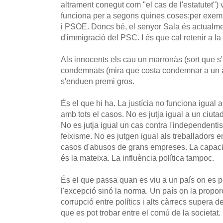
altrament conegut com "el cas de l'estatutet") 
funciona per a segons quines coses:per exem
i PSOE. Doncs bé, el senyor Sala és actualmen
d'immigració del PSC. I és que cal retenir a la
Als innocents els cau un marronàs (sort que s'ha
condemnats (mira que costa condemnar a un al
s'enduen premi gros.
És el que hi ha. La justícia no funciona igual 
amb tots el casos. No es jutja igual a un ciutad
No es jutja igual un cas contra l'independenti
feixisme. No es jutgen igual als treballadors e
casos d'abusos de grans empreses. La capacita
és la mateixa. La influència política tampoc.
És el que passa quan es viu a un país on es p
l'excepció sinó la norma. Un país on la propor
corrupció entre polítics i alts càrrecs supera d
que es pot trobar entre el comú de la societat.