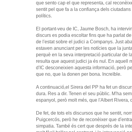
que sento cap el que representa, cal reconèix
sentit pel que fa a la confiança dels ciutadans 
polítics.
El portant-veu de IC, Jaume Bosch, ha intervin
discurs es podia escoltar fins que ha parlat de 
de l'estat sobre el judici a Companys. Just ab
estaven anunciant per les notícies que la junta 
perquè en la seva interpretació particular de la
resulta que aquest judici ja és nul. En aquel
d'IC desconeixien aquesta informació, però pel
que no, que la donen per bona. Increïble.
A continuació,el Sirera del PP ha fet un discur
dura. Res a dir. Tenen el seu públic. M'ha se
espanyol, però molt més, que l'Albert Rivera, q
De fet, de tots els discursos que he sentit, no
Puigcercós, però he de reconèixer que d'entr
simpatia. També és cert que després de la inte