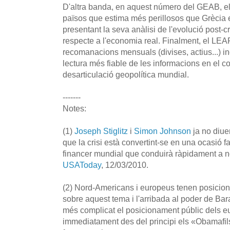
D'altra banda, en aquest número del GEAB, el 
països que estima més perillosos que Grècia 
presentant la seva anàlisi de l'evolució post-c
respecte a l'economia real. Finalment, el LE
recomanacions mensuals (divises, actius...) in
lectura més fiable de les informacions en el co
desarticulació geopolítica mundial.
-------
Notes:
(1)
Joseph Stiglitz
i
Simon Johnson
ja no diue
que la crisi està convertint-se en una ocasió f
financer mundial que conduirà ràpidament a no
USAToday
, 12/03/2010.
(2) Nord-Americans i europeus tenen posicio
sobre aquest tema i l'arribada al poder de B
més complicat el posicionament públic dels e
immediatament des del principi els «Obamafil