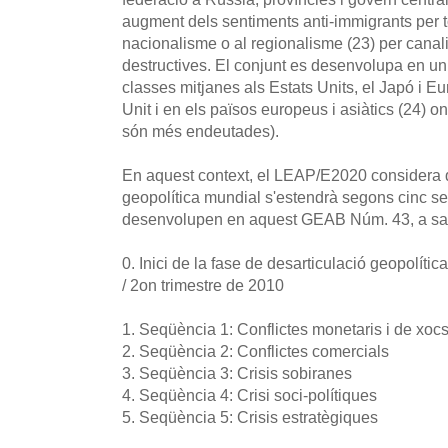
augment dels sentiments anti-immigrants per tot 
nacionalisme o al regionalisme (23) per canal
destructives. El conjunt es desenvolupa en un
classes mitjanes als Estats Units, el Japó i E
Unit i en els països europeus i asiàtics (24) on l
són més endeutades).
En aquest context, el LEAP/E2020 considera q
geopolítica mundial s'estendrà segons cinc s
desenvolupen en aquest GEAB Núm. 43, a sa
0. Inici de la fase de desarticulació geopolític
/ 2on trimestre de 2010
1. Seqüència 1: Conflictes monetaris i de xocs
2. Seqüència 2: Conflictes comercials
3. Seqüència 3: Crisis sobiranes
4. Seqüència 4: Crisi soci-polítiques
5. Seqüència 5: Crisis estratègiques