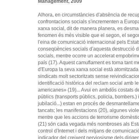
Management, 2009
Alhora, en circumstàncies d'absència de recu
confrontacions socials s'incrementen a Europa
xarxa social, dit de manera planera, es desman
fenomen és més visible que el segon, el segon
l'eina de comunicació internacional pels Estats
conseqüències socials d'aquesta destrucció de
socials, mentre ocorre un accelerat empobrime
país (17). Aquest camuflament es torna tant mé
d'Europa la seva xarxa social està atomitzada (
sindicats molt sectoritzats sense reivindicacio
identificació històrica del reclam social amb le
americanes» (19)... Avui en ambdós costats de l
públics (transports públics, policia, bombers.) 
jubilació...) estan en procés de desmantella
tancats; les manifestacions (20), algunes vio
mentre que les accions de terrorisme domèstic 
(21) són cada vegada més nombroses als Estats
control d'Internet i dels mitjans de comunicac
indicador del creixent nerviosisme dels dirige