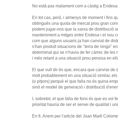
No està pas malament com a càstig a Endesa
En tot cas, però, i almenys de moment i fins q
obtingués una quota de mercat prou gran com 
podem jugar-nos que la xarxa de distribució se
manteniment a mitges entre Endesa i el nou c
com que alguns usuaris ja han canviat de dist
s'han produït situacions de "terra de ningú" e
determinat qui se n'havia de fer càrrec de les 
i més retard a una situació prou penosa en ell
El que vull dir és que, encara que canviar de d
molt probablement en una situació similar, el
(o pitjors) perquè el que falla no és quina em
sinó el model de generació i distribució d'ener
I, sobretot, el que falla de fons és que es vol 
prioritat hauria de ser el servei de qualitat i un
En fi. Anem per l'article del Joan Martí Colome