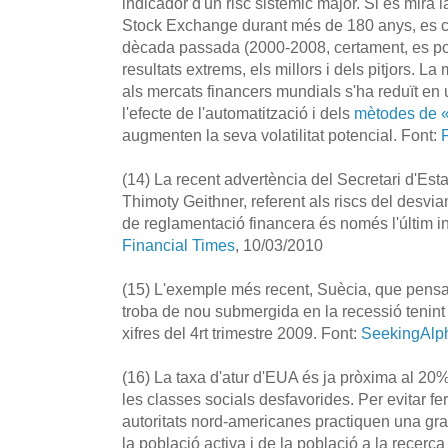
indicador d'un risc sistèmic major. Si es mira l
Stock Exchange durant més de 180 anys, es c
dècada passada (2000-2008, certament, es pod
resultats extrems, els millors i dels pitjors. 
als mercats financers mundials s'ha reduït en
l'efecte de l'automatització i dels
mètodes de «
augmenten la seva volatilitat potencial. Font:
(14) La recent advertència del Secretari d'Est
Thimoty Geithner, referent als riscs del desvia
de reglamentació financera és només l'últim in
Financial Times
, 10/03/2010
(15) L'exemple més recent, Suècia, que pensav
troba de nou submergida en la recessió tenint
xifres del 4rt trimestre 2009. Font:
SeekingAlp
(16) La taxa d'atur d'EUA és ja pròxima al 2
les classes socials desfavorides. Per evitar fer 
autoritats nord-americanes practiquen una gra
la població activa i de la població a la recerca