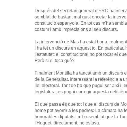
Després del secretari general d'ERC ha inter
semblat de bastant mal gust encetar la interv
constitució espanyola. En tot cas,m'ha semb
costum i amb imprecisions al seu discurs.
La intervenció de Mas ha estat bona, realmen
i ha fet un discurs en aquest to. En particular,
l'estatutet: el constitucional no pot tocar el qu
Però si el toca què?
Finalment Montilla ha tancat amb un discurs en
de la Generalitat. Interessant la referència a un
llei electoral. Tant de bo que pugui ser així i,
legislatura, es pugui corregir aquesta deficiènc
El que passa és que tot i que el discurs de Mo
home pot avorrir a les pedres: La càmara ha fe
honorables diputats i m'ha semblat que la Tur
l'Huguet, directament, ho estava.