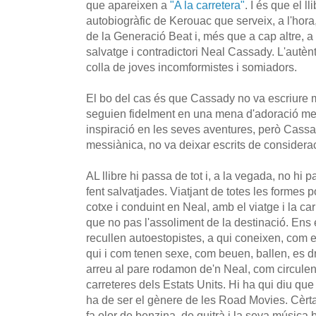
que apareixen a
"A la carretera"
. I és que el l
autobiogràfic de Kerouac que serveix, a l'hora
de la Generació Beat i, més que a cap altre, a 
salvatge i contradictori Neal Cassady. L'autènt
colla de joves incomformistes i somiadors.
El bo del cas és que Cassady no va escriure m
seguien fidelment en una mena d'adoració mes
inspiració en les seves aventures, però Cass
messiànica, no va deixar escrits de considerac
AL llibre hi passa de tot i, a la vegada, no hi
fent salvatjades. Viatjant de totes les formes 
cotxe i conduint en Neal, amb el viatge i la c
que no pas l'assoliment de la destinació. E
recullen autoestopistes, a qui coneixen, com e
qui i com tenen sexe, com beuen, ballen, es 
arreu al pare rodamon de'n Neal, com circulen a
carreteres dels Estats Units. Hi ha qui diu que
ha de ser el gènere de les Road Movies. Cèrt
fa olor de benzina, de quitrà i la seva música 