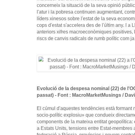
concerneix la situació de la seva opinió públi
l'atur i la pobresa continuen augmentant, contr
líders xinesos sobre l'estat de la seva economia
cops d'estat s'accelera des de l'últim any. I a 
anteriors xifres macroeconòmiques positives, l
riscs de canvis radicals de rumb polític com ja 
Evolució de la despesa nominal (22) de l'O
passat) - Font : MacroMarketMusings / Dav
El cúmul d'aquestes tendències està formant 
socio-polític explosiu» que condueix directame
components de la mateixa entitat geopolítica: en
a Estats Units, tensions entre Estat-membres a
federació a Rússia, províncies i govern central