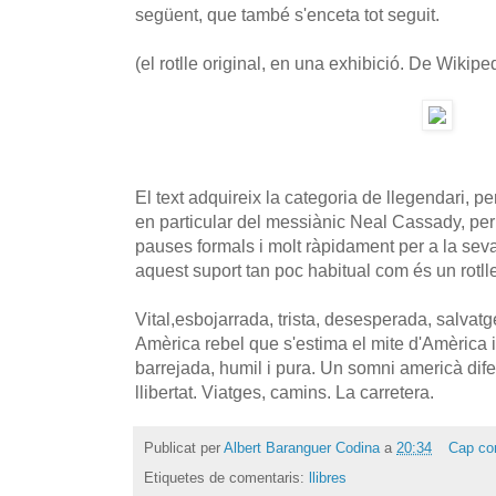
següent, que també s'enceta tot seguit.
(el rotlle original, en una exhibició. De Wikiped
El text adquireix la categoria de llegendari, p
en particular del messiànic Neal Cassady, per
pauses formals i molt ràpidament per a la seva
aquest suport tan poc habitual com és un rotll
Vital,esbojarrada, trista, desesperada, salvatg
Amèrica rebel que s'estima el mite d'Amèrica i
barrejada, humil i pura. Un somni americà dife
llibertat. Viatges, camins. La carretera.
Publicat per
Albert Baranguer Codina
a
20:34
Cap co
Etiquetes de comentaris:
llibres