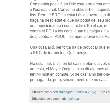
Compartint posició en l'eix esquerra dreta amb I
a l'eix nacional. Convé no oblidar-ho. I aques
fets. Perquè ERC ha estat i és a governs on d
força ha desplegat el que ha pogut del seu pr
una oposició dura i constructiva. En el cas del
contra el PP. I a les corts, quan ha calgut (i 
dos) contra el PSOE. I sempre a favor dels Pa
Una cosa així, per força ha de provocar que el
a ERC de terroristes. Què menys.
No està mal. En fi, en tot cas no ofèn qui vol,
aquesta, el Mayor Oreja ja n'ha dit algunes ab
tenir-li molt en compte. Si de cas, amb fair-play 
propaganda, però, sincerament, que no calia.
Publicat per
Albert Baranguer Codina
a
20:52
Cap co
Etiquetes de comentaris:
política