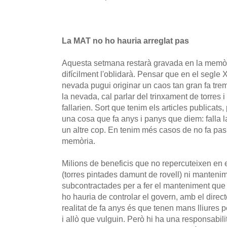
La MAT no ho hauria arreglat pas
Aquesta setmana restarà gravada en la memòr
difícilment l'oblidarà. Pensar que en el segle 
nevada pugui originar un caos tan gran fa tremo
la nevada, cal parlar del trinxament de torres i
fallarien. Sort que tenim els articles publicats,
una cosa que fa anys i panys que diem: falla la 
un altre cop. En tenim més casos de no fa pas
memòria.
Milions de beneficis que no repercuteixen en el
(torres pintades damunt de rovell) ni manten
subcontractades per a fer el manteniment que ca
ho hauria de controlar el govern, amb el directo
realitat de fa anys és que tenen mans lliures pe
i allò que vulguin. Però hi ha una responsabili