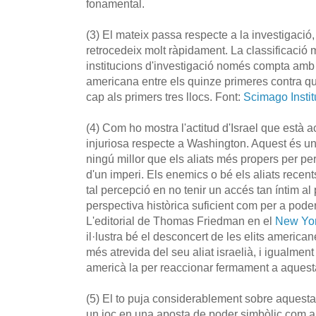
fonamental.
(3) El mateix passa respecte a la investigació,
retrocedeix molt ràpidament. La classificació 
institucions d'investigació només compta amb s
americana entre els quinze primeres contra qu
cap als primers tres llocs. Font:
Scimago Insti
(4) Com ho mostra l'actitud d'Israel que està 
injuriosa respecte a Washington. Aquest és un
ningú millor que els aliats més propers per pe
d'un imperi. Els enemics o bé els aliats recen
tal percepció en no tenir un accés tan íntim al 
perspectiva històrica suficient com per a poder
L'editorial de Thomas Friedman en el
New Yor
il·lustra bé el desconcert de les elits america
més atrevida del seu aliat israelià, i igualment
americà la per reaccionar fermament a aquest
(5) El to puja considerablement sobre aquesta
un joc en una aposta de poder simbòlic com a