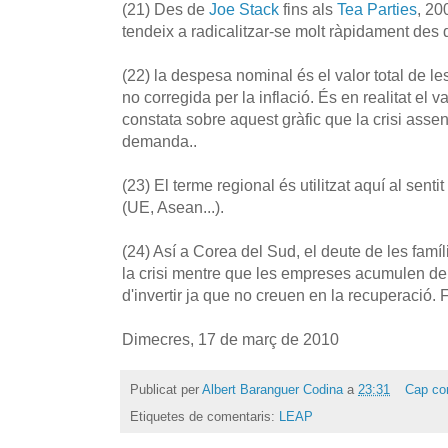
(21) Des de
Joe Stack
fins als
Tea Parties
, 20
tendeix a radicalitzar-se molt ràpidament des 
(22) la despesa nominal és el valor total de
no corregida per la inflació. És en realitat el 
constata sobre aquest gràfic que la crisi ass
demanda..
(23) El terme regional és utilitzat aquí al senti
(UE, Asean...).
(24) Así a Corea del Sud, el deute de les famí
la crisi mentre que les empreses acumulen de r
d'invertir ja que no creuen en la recuperació. 
Dimecres, 17 de març de 2010
Publicat per
Albert Baranguer Codina
a
23:31
Cap co
Etiquetes de comentaris:
LEAP