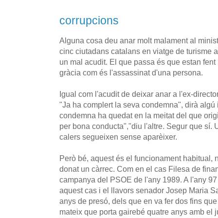
corrupcions
Alguna cosa deu anar molt malament al ministe
cinc ciutadans catalans en viatge de turisme 
un mal acudit. El que passa és que estan fen
gràcia com és l'assassinat d'una persona.
Igual com l'acudit de deixar anar a l'ex-directo
"Ja ha complert la seva condemna", dirà algú i
condemna ha quedat en la meitat del que origin
per bona conducta","diu l'altre. Segur que sí.
calers segueixen sense aparèixer.
Però bé, aquest és el funcionament habitual, 
donat un càrrec. Com en el cas Filesa de finan
campanya del PSOE de l'any 1989. A l'any 97 
aquest cas i el llavors senador Josep Maria S
anys de presó, dels que en va fer dos fins que 
mateix que porta gairebé quatre anys amb el j