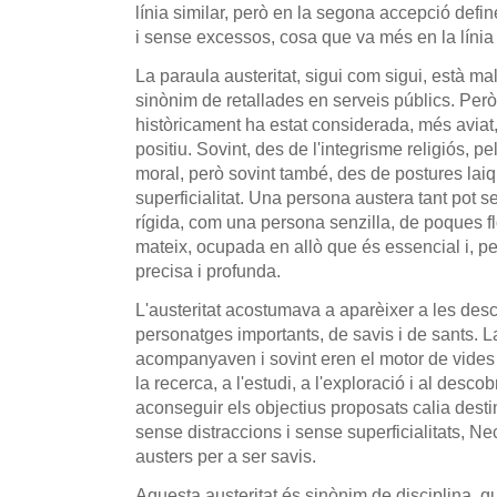
línia similar, però en la segona accepció defin
i sense excessos, cosa que va més en la líni
La paraula austeritat, sigui com sigui, està ma
sinònim de retallades en serveis públics. Però e
històricament ha estat considerada, més aviat,
positiu. Sovint, des de l'integrisme religiós, 
moral, però sovint també, des de postures lai
superficialitat. Una persona austera tant pot
rígida, com una persona senzilla, de poques fl
mateix, ocupada en allò que és essencial i, pe
precisa i profunda.
L'austeritat acostumava a aparèixer a les des
personatges importants, de savis i de sants. La 
acompanyaven i sovint eren el motor de vides 
la recerca, a l'estudi, a l'exploració i al des
aconseguir els objectius proposats calia desti
sense distraccions i sense superficialitats, Nec
austers per a ser savis.
Aquesta austeritat és sinònim de disciplina, q