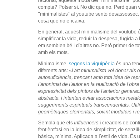
racional, aquesta moda del "minimalisme" podr
compte? Potser sí. No dic que no. Però quan v
"minimalistes" al youtube sento desassossec.
cosa que no encaixa.
En general, aquest minimalisme del youtube é
simplificar la vida, reduir la despesa, fugida a 
em semblen bé i d'altres no. Però primer de tot
amb els mots.
Minimalisme,
segons la viquipèdia
és una tend
diferents arts: «
l'art minimalista vol donar als 
autosuficiència, trencant amb tota idea de rep
l'anonimat de l'autor en la realització de l'obr
expressivitat dels pintors de l'anterior genera
abstracte, i intenten evitar associacions meta
suggeriments espirituals transcendentals. Utili
geomètriques elementals, sovint modulars i re
Sembla que els
influencers
i creadors de conti
fent èmfasi en la idea de simplicitat, de senzi
bàsica, mínima. Aplicada a l'estil de vida. És