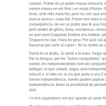
contrari. Potser és un poble massa innocent, m
creiem massa en els lliris i en relats d'honor.
bruts, amb més mala llet, però no crec que en
manca duresa i mala llet. Potser ens manca mé
conseqüència, de ser un poble que té una histò
però també de glòria, lluita, resistència i rena
en quin punt d'aquesta història ens trobem, p
Tinguem-ho clar, l'hora és greu. Per això cal a
Nacional per sortir al carrer i fer-lo nostre un
Demà és la diada. Jo aniré a la mani. Segur q
Per la llengua, per les "lluites compartides" 
només els independentistes hem de compartir
eslògan, el que cridaré, segur, serà Independ
solució o, si més no, la via que porta a una Cat
Sense independència, només podem aspirar a l
independència, tenim la possibilitat de persistir
això.
I si ens organitzem, em puc quedar al carrer f