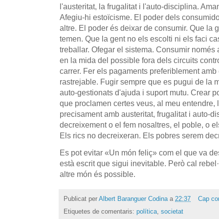
l'austeritat, la frugalitat i l'auto-disciplina. Ama
Afegiu-hi estoïcisme. El poder dels consumido
altre. El poder és deixar de consumir. Que la
temen. Que la gent no els escolti ni els faci c
treballar. Ofegar el sistema. Consumir només a
en la mida del possible fora dels circuits contr
carrer. Fer els pagaments preferiblement amb 
rastrejable. Fugir sempre que es pugui de la m
auto-gestionats d'ajuda i suport mutu. Crear p
que proclamen certes veus, al meu entendre, l
precisament amb austeritat, frugalitat i auto-di
decreixement o el fem nosaltres, el poble, o e
Els rics no decreixeran. Els pobres serem dec
Es pot evitar
«Un món feliç» com el que va de
està escrit que sigui inevitable. Però cal rebel
altre món és possible.
Publicat per
Albert Baranguer Codina
a
22:37
Cap co
Etiquetes de comentaris:
política
,
societat