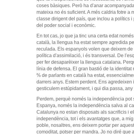
coses bàsiques. Però ha d'anar acompanyada 
mateixa no és suficient. A més caldria fotre a m
classe dirigent del país, que inclou a polític
del poder social i econòmic.
En tot cas, jo que ja tinc una certa edat només
català, la llengua ha estat sempre agredida p
reculada. Els espanyols volen que deixem de p
política d'assimilació, i és transversal. De l'es
per fer desaparèixer la llengua catalana. Per
línia de defensa. El gran bastió de la identitat
% de parlants en català ha estat, essencialmen
darrers anys. Estem perdent. Ens agredeixen i
gesticulem estúpidament, i qui dia passa, an
Perdem, perquè només la independència pot sa
Espanya, només la independència salva al cata
Catalunya no estan disposats als sacrificis i e
independència, tot i els avantatges que, a mig i 
poble, nosaltres, ens deixem portar per aquest
comoditat, potser per mandra. Jo no diré que 