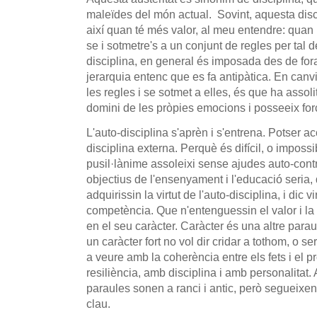
maleïdes del món actual. Sovint, aquesta disci
així quan té més valor, al meu entendre: qua
se i sotmetre's a un conjunt de regles per tal 
disciplina, en general és imposada des de fora,
jerarquia entenc que es fa antipàtica. En canv
les regles i se sotmet a elles, és que ha assoli
domini de les pròpies emocions i posseeix fo
L'auto-disciplina s'aprèn i s'entrena. Potser a
disciplina externa. Perquè és difícil, o impossi
pusil·lànime assoleixi sense ajudes auto-contro
objectius de l'ensenyament i l'educació seria
adquirissin la virtut de l'auto-disciplina, i dic vi
competència. Que n'entenguessin el valor i la 
en el seu caràcter. Caràcter és una altre parau
un caràcter fort no vol dir cridar a tothom, o ser
a veure amb la coherència entre els fets i el 
resiliència, amb disciplina i amb personalitat.
paraules sonen a ranci i antic, però segueixe
clau.