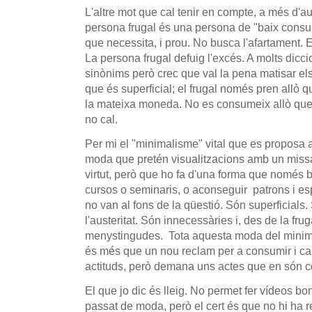
L'altre mot que cal tenir en compte, a més d'aus
persona frugal és una persona de "baix consu
que necessita, i prou. No busca l'afartament. E
La persona frugal defuig l'excés. A molts diccion
sinònims però crec que val la pena matisar els 
que és superficial; el frugal només pren allò q
la mateixa moneda. No es consumeix allò que n
no cal.
Per mi el "minimalisme" vital que es proposa 
moda que pretén visualitzacions amb un missa
virtut, però que ho fa d'una forma que només
cursos o seminaris, o aconseguir patrons i e
no van al fons de la qüestió. Són superficials. 
l'austeritat. Són innecessàries i, des de la frug
menystingudes. Tota aquesta moda del minima
és més que un nou reclam per a consumir i cap
actituds, però demana uns actes que en són co
El que jo dic és lleig. No permet fer vídeos boni
passat de moda, però el cert és que no hi ha 