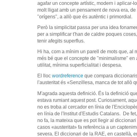
agafar un concepte artístic, modern i aplicar-lo 
molt lligat amb un pensament de nova era, de 
"orígens", a allò que és autèntic i primordial.
Però la simplicitat passa per una idea fonamen
per a simplificar t'han de caldre poques cose
tenir afegits superflus.
Hi ha, com a mínim un parell de mots que, al 
més bé que el concepte de "minimalisme" en
utilitat, mínima superficialitat i despesa.
El lloc
wordreference
que compara diccionaris 
l'austeritat és «
Senzillesa, manca de tot allò 
M'agrada aquesta definició. És la definició q
estava rumiant aquest post. Curiosament, aques
no es troba al cercador en línia de l'Enciclopè
en línia de l'Institut d'Estudis Catalans. De fet,
no fa, la mateixa que es pot llegir al diccion
casos «austeritat» fa referència a un captenime
severa. El diccionari de la RAE, en castellà, 