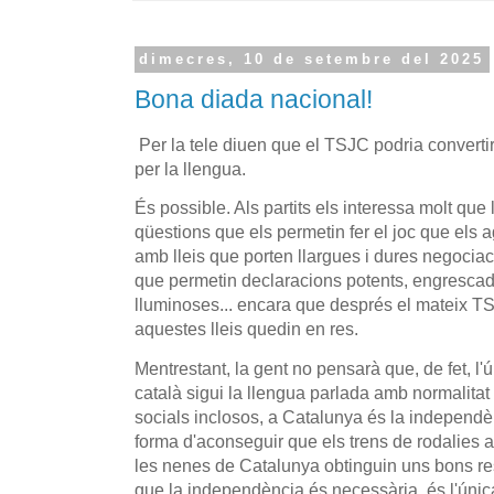
dimecres, 10 de setembre del 2025
Bona diada nacional!
Per la tele diuen que el TSJC podria converti
per la llengua.
És possible. Als partits els interessa molt que
qüestions que els permetin fer el joc que els
amb lleis que porten llargues i dures negoci
que permetin declaracions potents, engrescad
lluminoses... encara que després el mateix T
aquestes lleis quedin en res.
Mentrestant, la gent no pensarà que, de fet, l'
català sigui la llengua parlada amb normalitat 
socials inclosos, a Catalunya és la independ
forma d'aconseguir que els trens de rodalies ar
les nenes de Catalunya obtinguin uns bons res
que la independència és necessària, és l'únic