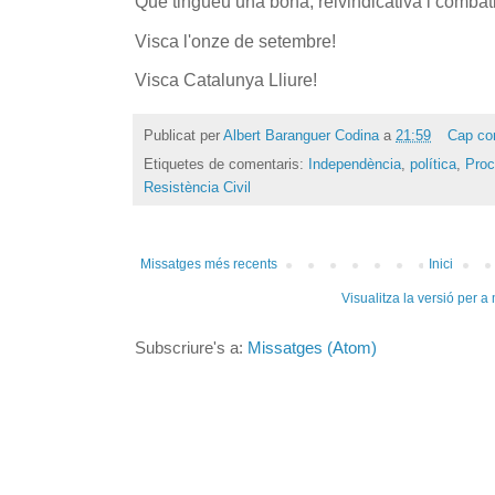
Que tingueu una bona, reivindicativa i combat
Visca l'onze de setembre!
Visca Catalunya Lliure!
Publicat per
Albert Baranguer Codina
a
21:59
Cap co
Etiquetes de comentaris:
Independència
,
política
,
Proc
Resistència Civil
Missatges més recents
Inici
Visualitza la versió per a
Subscriure's a:
Missatges (Atom)