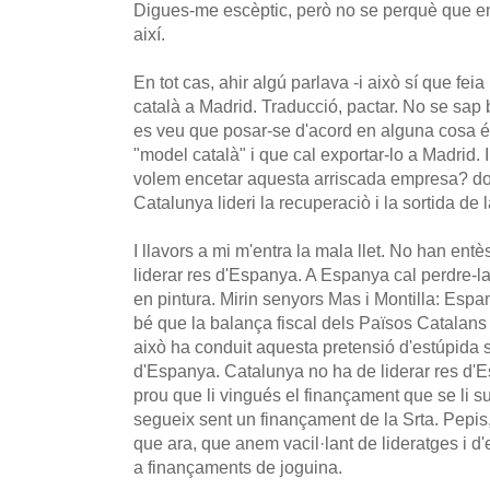
Digues-me escèptic, però no se perquè que em 
així.
En tot cas, ahir algú parlava -i això sí que feia
català a Madrid. Traducció, pactar. No se sap 
es veu que posar-se d'acord en alguna cosa é
"model català" i que cal exportar-lo a Madrid. I
volem encetar aquesta arriscada empresa? do
Catalunya lideri la recuperaciò i la sortida de 
I llavors a mi m'entra la mala llet. No han ent
liderar res d'Espanya. A Espanya cal perdre-la
en pintura. Mirin senyors Mas i Montilla: Espanya
bé que la balança fiscal dels Països Catalan
això ha conduit aquesta pretensió d'estúpida s
d'Espanya. Catalunya no ha de liderar res d'E
prou que li vingués el finançament que se li su
segueix sent un finançament de la Srta. Pepis,
que ara, que anem vacil·lant de lideratges i d
a finançaments de joguina.