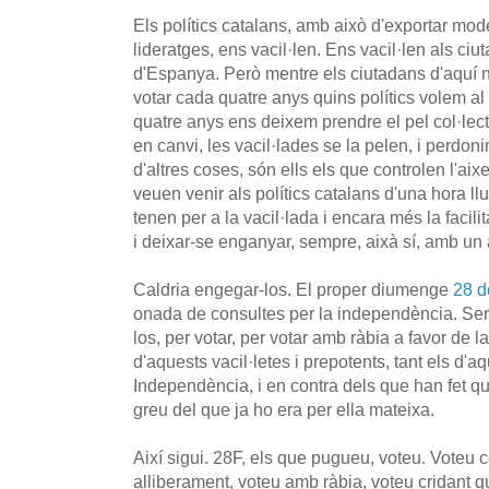
Els polítics catalans, amb això d'exportar mod
lideratges, ens vacil·len. Ens vacil·len als ciut
d'Espanya. Però mentre els ciutadans d'aquí
votar cada quatre anys quins polítics volem al 
quatre anys ens deixem prendre el pel col·lec
en canvi, les vacil·lades se la pelen, i perdon
d'altres coses, són ells els que controlen l'aix
veuen venir als polítics catalans d'una hora llu
tenen per a la vacil·lada i encara més la facili
i deixar-se enganyar, sempre, aixà sí, amb un al
Caldria engegar-los. El proper diumenge
28 d
onada de consultes per la independència. Se
los, per votar, per votar amb ràbia a favor de 
d'aquests vacil·letes i prepotents, tant els d'aq
Independència, i en contra dels que han fet qu
greu del que ja ho era per ella mateixa.
Així sigui. 28F, els que pugueu, voteu. Voteu 
alliberament, voteu amb ràbia, voteu cridant q