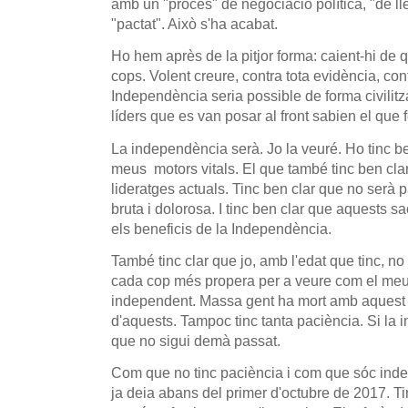
amb un "procés" de negociació política, "de lle
"pactat". Això s'ha acabat.
Ho hem après de la pitjor forma: caient-hi de 
cops. Volent creure, contra tota evidència, cont
Independència seria possible de forma civilitz
líders que es van posar al front sabien el que 
La independència serà. Jo la veuré. Ho tinc be
meus motors vitals. El que també tinc ben cla
lideratges actuals. Tinc ben clar que no serà p
bruta i dolorosa. I tinc ben clar que aquests 
els beneficis de la Independència.
També tinc clar que jo, amb l'edat que tinc, no
cada cop més propera per a veure com el meu
independent. Massa gent ha mort amb aquest an
d'aquests. Tampoc tinc tanta paciència. Si la
que no sigui demà passat.
Com que no tinc paciència i com que sóc inde
ja deia abans del primer d'octubre de 2017. Ti