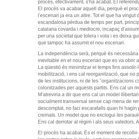
procés, efectivament, s'ha acabat. El referèndu
El procés va acabar aquell dia, perquè el procé
l'escenari ja era un altre. Tot el que ha vingut
escandalosa pèrdua de temps per part, princip
catalana covarda i mediocre, incapaç d'assum
per una societat que tolera i vota i es deixa gu
que tampoc ha assumit el nou escenari.
La independència serà, perquè és necessària i
inevitable en el nou escenari que es va obrir 
La qüestió és minimitzar el temps fins assolir-l
mobilització, i ens cal reorganització, que no po
de les institucions, ni de les "organitzacions c
colonitzades per aquests partits. Ens cal un 
M'atreviria a dir que ens cal un model lliberta
socialment transversal sense cap mena de re
descomptat, no faci escarafalls quan hi hagin 
cremats. Un model que no exclogui les paraules 
Ens cal derrotar al règim i als seus valedors. Al
El procés ha acabat. És el moment de recollir-