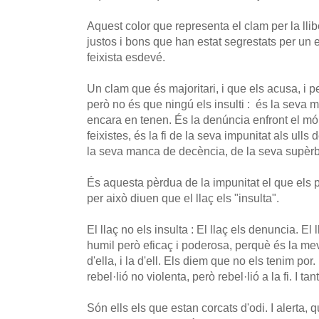
Aquest color que representa el clam per la lli
justos i bons que han estat segrestats per un
feixista esdevé.
Un clam que és majoritari, i que els acusa, i pe
però no és que ningú els insulti : és la seva 
encara en tenen. És la denúncia enfront el mó
feixistes, és la fi de la seva impunitat als ull
la seva manca de decència, de la seva supèrbi
És aquesta pèrdua de la impunitat el que els p
per això diuen que el llaç els "insulta".
El llaç no els insulta : El llaç els denuncia. El
humil però eficaç i poderosa, perquè és la meva p
d'ella, i la d'ell. Els diem que no els tenim po
rebel·lió no violenta, però rebel·lió a la fi. I ta
Són ells els que estan corcats d'odi. I alerta, 