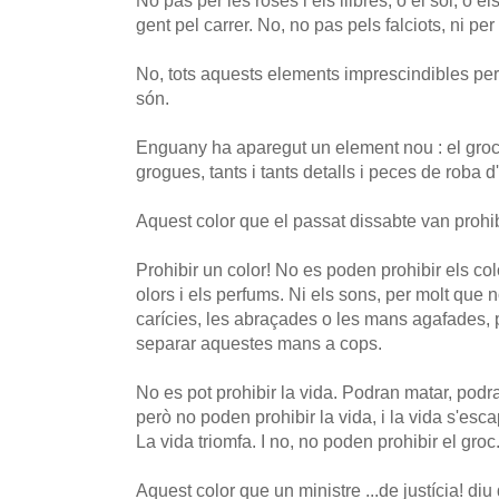
No pas per les roses i els llibres, o el sol, o els
gent pel carrer. No, no pas pels falciots, ni per
No, tots aquests elements imprescindibles per
són.
Enguany ha aparegut un element nou : el groc.
grogues, tants i tants detalls i peces de roba d
Aquest color que el passat dissabte van prohib
Prohibir un color! No es poden prohibir els co
olors i els perfums. Ni els sons, per molt que n
carícies, les abraçades o les mans agafades, p
separar aquestes mans a cops.
No es pot prohibir la vida. Podran matar, podr
però no poden prohibir la vida, i la vida s'esc
La vida triomfa. I no, no poden prohibir el gro
Aquest color que un ministre ...de justícia! diu