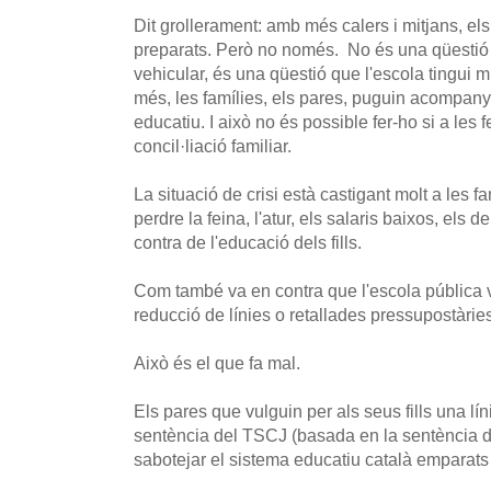
Dit grollerament: amb més calers i mitjans, e
preparats. Però no només. No és una qüestió 
vehicular, és una qüestió que l'escola tingui mi
més, les famílies, els pares, puguin acompanya
educatiu. I això no és possible fer-ho si a les 
concil·liació familiar.
La situació de crisi està castigant molt a les fam
perdre la feina, l'atur, els salaris baixos, els d
contra de l'educació dels fills.
Com també va en contra que l'escola pública ve
reducció de línies o retallades pressupostàrie
Això és el que fa mal.
Els pares que vulguin per als seus fills una líni
sentència del TSCJ (basada en la sentència de
sabotejar el sistema educatiu català emparats en