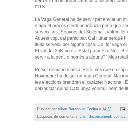
del 14N ha de donar caràcter a les eleccions 
l'11S.
La Vaga General ha de servir per enviar un mi
dirigir el procés d'Independència per a que ser
serveixi als "Senyors del Sistema". Volem fer 
Aquest cop, cal participar. Cal lluitar perquè h
lluita serveixi per alguna cosa. Cal fer vaga el
El vot del 25N no és "Estat propi Sí o No", el
servir a la gent, o només a alguns?" Més reta
Potser demano massa. Però més que en cap alt
Novembre ha de ser un Vaga General, Nacional
les eleccions prendran el caràcter Nacional. É
deixar clar quina Catalunya volem, i hem de ll
Publicat per
Albert Baranguer Codina
a
14:33
Etiquetes de comentaris:
crisi
,
decreixement
,
política
,