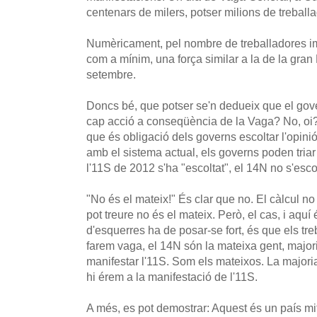
centenars de milers, potser milions de treball
Numèricament, pel nombre de treballadores imp
com a mínim, una força similar a la de la gran
setembre.
Doncs bé, que potser se'n dedueix que el gov
cap acció a conseqüència de la Vaga? No, oi? 
que és obligació dels governs escoltar l'opinió
amb el sistema actual, els governs poden triar 
l'11S de 2012 s'ha "escoltat", el 14N no s'esco
"No és el mateix!" És clar que no. El càlcul no 
pot treure no és el mateix. Però, el cas, i aqu
d'esquerres ha de posar-se fort, és que els tr
farem vaga, el 14N són la mateixa gent, major
manifestar l'11S. Som els mateixos. La major
hi érem a la manifestació de l'11S.
A més, es pot demostrar: Aquest és un país mitj