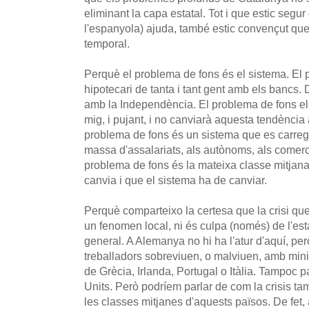
eliminant la capa estatal. Tot i que estic segu
l'espanyola) ajuda, també estic convençut qu
temporal.
Perquè el problema de fons és el sistema. El 
hipotecari de tanta i tant gent amb els bancs
amb la Independència. El problema de fons el 
mig, i pujant, i no canviarà aquesta tendènci
problema de fons és un sistema que es carrega
massa d'assalariats, als autònoms, als comercia
problema de fons és la mateixa classe mitjan
canvia i que el sistema ha de canviar.
Perquè comparteixo la certesa que la crisi qu
un fenomen local, ni és culpa (només) de l'est
general. A Alemanya no hi ha l'atur d'aquí, per
treballadors sobreviuen, o malviuen, amb mini-
de Grècia, Irlanda, Portugal o Itàlia. Tampoc p
Units. Però podríem parlar de com la crisis t
les classes mitjanes d'aquests països. De fet