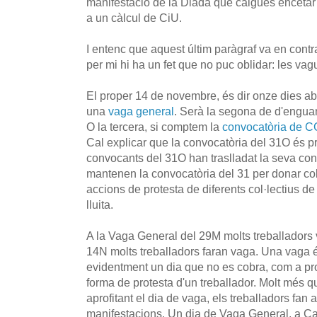
manifestació de la Diada que calgués encetar
a un càlcul de CiU.
I entenc que aquest últim paràgraf va en contra
per mi hi ha un fet que no puc oblidar: les va
El proper 14 de novembre, és dir onze dies ab
una
vaga general
. Serà la segona de d'engua
O la tercera, si comptem la
convocatòria de CG
Cal explicar que la convocatòria del 31O és pr
convocants del 31O han traslladat la seva con
mantenen la convocatòria del 31 per donar cob
accions de protesta de diferents col·lectius d
lluita.
A la Vaga General del 29M molts treballadors v
14N molts treballadors faran vaga. Una vaga és
evidentment un dia que no es cobra, com a pr
forma de protesta d'un treballador. Molt més q
aprofitant el dia de vaga, els treballadors fan
manifestacions. Un dia de Vaga General, a Cat