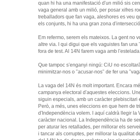
quan hi ha una manifestació d'un milió sis ce
vaga general amb un milió, per posar xifres r
treballadors que fan vaga, aleshores es veu qu
els conjunts, hi ha una gran zona d'intersecc
Em refermo, serem els mateixos. La gent no vo
altre via. I qui digui que els vaguistes fan un
fora de test. Al 14N farem vaga amb l'estelada
Que tampoc s'enganyi ningú: CiU no escoltarà
minimitzar-nos o "acusar-nos" de fer una "va
La vaga del 14N és molt important. Encara més 
campanya electoral d'aquestes eleccions. Un
siguin especials, amb un caràcter plebiscitari
Però, a més, unes eleccions en que hem de tr
d'Independència volem. I aquí caldrà llegir l
caràcter nacional. La Independència ha de serv
per aturar les retallades, per millorar els ser
i tancar als corruptes, per millorar la qualita