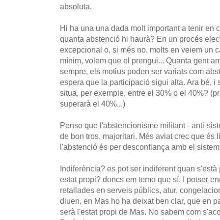
absoluta.
Hi ha una una dada molt important a tenir en co
quanta abstenció hi haurà? En un procés elect
excepcional o, si més no, molts en veiem un c
mínim, volem que el prengui... Quanta gent am
sempre, els motius poden ser variats com abs
espera que la participació sigui alta. Ara bé, i 
situa, per exemple, entre el 30% o el 40%? (p
superarà el 40%...)
Penso que l'abstencionisme militant - anti-sist
de bon tros, majoritari. Més aviat crec que és l
l'abstenció és per desconfiança amb el sistema
Indiferència? es pot ser indiferent quan s'està
estat propi? doncs em temo que sí. I potser e
retallades en serveis públics, atur, congelacio
diuen, en Mas ho ha deixat ben clar, que en
serà l'estat propi de Mas. No sabem com s'aco