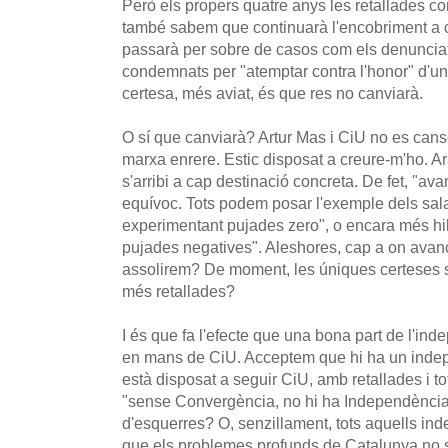
Però els propers quatre anys les retallades c
també sabem que continuarà l'encobriment a c
passarà per sobre de casos com els denuncia
condemnats per "atemptar contra l'honor" d'u
certesa, més aviat, és que res no canviarà.
O sí que canviarà? Artur Mas i CiU no es cans
marxa enrere. Estic disposat a creure-m'ho. A
s'arribi a cap destinació concreta. De fet, "av
equívoc. Tots podem posar l'exemple dels salar
experimentant pujades zero", o encara més hi
pujades negatives". Aleshores, cap a on avan
assolirem? De moment, les úniques certeses só
més retallades?
I és que fa l'efecte que una bona part de l'in
en mans de CiU. Acceptem que hi ha un indep
està disposat a seguir CiU, amb retallades i t
"sense Convergència, no hi ha Independència"
d'esquerres? O, senzillament, tots aquells in
que els problemes profunds de Catalunya no s