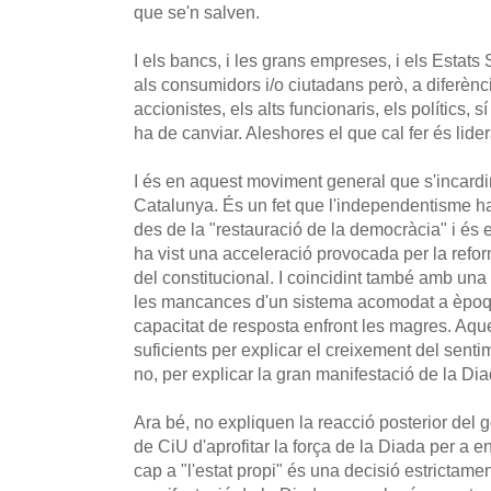
que se'n salven.
I els bancs, i les grans empreses, i els Estats
als consumidors i/o ciutadans però, a diferènci
accionistes, els alts funcionaris, els polítics,
ha de canviar. Aleshores el que cal fer és lider
I és en aquest moviment general que s'incardi
Catalunya. És un fet que l'independentisme ha 
des de la "restauració de la democràcia" i és
ha vist una acceleració provocada per la reform
del constitucional. I coincidint també amb una 
les mancances d'un sistema acomodat a èpoq
capacitat de resposta enfront les magres. Aqu
suficients per explicar el creixement del sent
no, per explicar la gran manifestació de la Dia
Ara bé, no expliquen la reacció posterior del g
de CiU d'aprofitar la força de la Diada per a e
cap a "l'estat propi" és una decisió estrictame