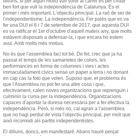
dilluns, si per algun motiu vull sortir al carrer és per cridar
ben fort que vull la independència de Catalunya. És el
primer i més important. L'objectiu principal. La raó de ser de
l'independentisme. La independència. Fer palès que es va
fer una DUI el 6 i 7 de setembre de 2017, que aquesta DUI
es va ratificar el 1er d'octubre d'aquell mateix any, que molts
estàvem disposats a defensar-la, i que encara ho estem
avui. Amb molts més motius.
No és que l'assemblea faci tot bé. De fet, crec que ja ha
passat el temps de les samarretes de colors, les
performances en forma de columnes i vies i actes
immaculadament cívics sense un paper a terra i no donant
en cap cas la foto que volen. Suposo que, el problema és
que l'Assemblea no pot fer una altre cosa i que,
efectivament, calen noves organitzacions que reprenguin i
culminin la cursa per la independència. Organitzacions
capaces d'aportar la duresa necessària per a fer efectiva la
independència. Però, si més no, cal agrair a l'assemblea
que no hagi perdut de vista l'objectiu principal, per molt que
això incomodi als partits independentistes.
El dilluns, doncs, em manifestaré. Abans hauré penjat