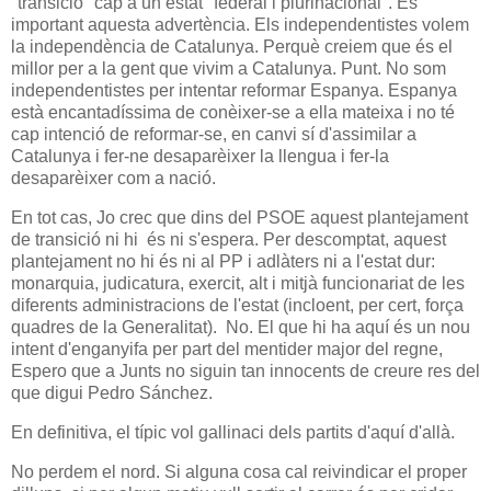
"transició" cap a un estat "federal i plurinacional". És
important aquesta advertència. Els independentistes volem
la independència de Catalunya. Perquè creiem que és el
millor per a la gent que vivim a Catalunya. Punt. No som
independentistes per intentar reformar Espanya. Espanya
està encantadíssima de conèixer-se a ella mateixa i no té
cap intenció de reformar-se, en canvi sí d'assimilar a
Catalunya i fer-ne desaparèixer la llengua i fer-la
desaparèixer com a nació.
En tot cas, Jo crec que dins del PSOE aquest plantejament
de transició ni hi és ni s'espera. Per descomptat, aquest
plantejament no hi és ni al PP i adlàters ni a l'estat dur:
monarquia, judicatura, exercit, alt i mitjà funcionariat de les
diferents administracions de l'estat (incloent, per cert, força
quadres de la Generalitat). No. El que hi ha aquí és un nou
intent d'enganyifa per part del mentider major del regne,
Espero que a Junts no siguin tan innocents de creure res del
que digui Pedro Sánchez.
En definitiva, el típic vol gallinaci dels partits d'aquí d'allà.
No perdem el nord. Si alguna cosa cal reivindicar el proper