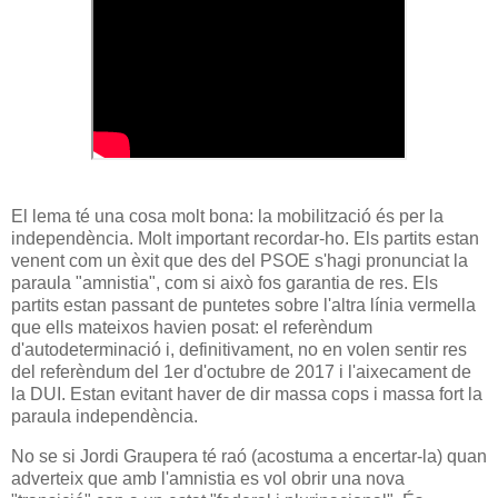
El lema té una cosa molt bona: la mobilització és per la
independència. Molt important recordar-ho. Els partits estan
venent com un èxit que des del PSOE s'hagi pronunciat la
paraula "amnistia", com si això fos garantia de res. Els
partits estan passant de puntetes sobre l'altra línia vermella
que ells mateixos havien posat: el referèndum
d'autodeterminació i, definitivament, no en volen sentir res
del referèndum del 1er d'octubre de 2017 i l'aixecament de
la DUI. Estan evitant haver de dir massa cops i massa fort la
paraula independència.
No se si Jordi Graupera té raó (acostuma a encertar-la) quan
adverteix que amb l'amnistia es vol obrir una nova