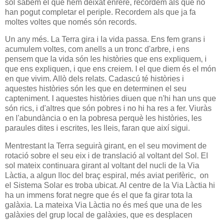
sol sabem el que hem deixat enrere, recordem als que no
han pogut completar el periple. Recordem als que ja fa
moltes voltes que només són records.
Un any més. La Terra gira i la vida passa. Ens fem grans i
acumulem voltes, com anells a un tronc d'arbre, i ens
pensem que la vida són les històries que ens expliquem, i
que ens expliquen, i que ens creiem. I el que diem és el món
en que vivim. Allò dels relats. Cadascú té històries i
aquestes històries són les que en determinen el seu
capteniment. I aquestes històries diuen que n'hi han uns que
són rics, i d'altres que són pobres i no hi ha res a fer. Viuràs
en l'abundància o en la pobresa perquè les històries, les
paraules dites i escrites, les lleis, faran que així sigui.
Mentrestant la Terra seguirà girant, en el seu moviment de
rotació sobre el seu eix i de translació al voltant del Sol. El
sol mateix continuara girant al voltant del nucli de la Via
Làctia, a algun lloc del braç espiral, més aviat perifèric, on
el Sistema Solar es troba ubicat. Al centre de la Via Làctia hi
ha un immens forat negre que és el que fa girar tota la
galàxia. La mateixa Via Làctia no és meś que una de les
galàxies del grup local de galàxies, que es desplacen