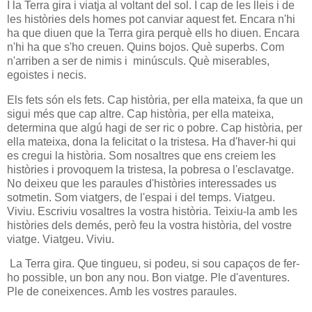
I la Terra gira i viatja al voltant del sol. I cap de les lleis i de
les històries dels homes pot canviar aquest fet. Encara n'hi
ha que diuen que la Terra gira perquè ells ho diuen. Encara
n'hi ha que s'ho creuen. Quins bojos. Què superbs. Com
n'arriben a ser de nimis i minúsculs. Què miserables,
egoistes i necis.
Els fets són els fets. Cap història, per ella mateixa, fa que un
sigui més que cap altre. Cap història, per ella mateixa,
determina que algú hagi de ser ric o pobre. Cap història, per
ella mateixa, dona la felicitat o la tristesa. Ha d'haver-hi qui
es cregui la història. Som nosaltres que ens creiem les
històries i provoquem la tristesa, la pobresa o l'esclavatge.
No deixeu que les paraules d'històries interessades us
sotmetin. Som viatgers, de l'espai i del temps. Viatgeu.
Viviu. Escriviu vosaltres la vostra història. Teixiu-la amb les
històries dels demés, però feu la vostra història, del vostre
viatge. Viatgeu. Viviu.
La Terra gira. Que tingueu, si podeu, si sou capaços de fer-
ho possible, un bon any nou. Bon viatge. Ple d'aventures.
Ple de coneixences. Amb les vostres paraules.