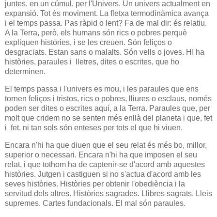
juntes, en un cúmul, per l'Univers. Un univers actualment en
expansió. Tot és moviment. La fletxa termodinàmica avança
i el temps passa. Pas ràpid o lent? Fa de mal dir: és relatiu.
A la Terra, però, els humans són rics o pobres perquè
expliquen històries, i se les creuen. Són feliços o
desgraciats. Estan sans o malalts. Són vells o joves. HI ha
històries, paraules i lletres, dites o escrites, que ho
determinen.
El temps passa i l'univers es mou, i les paraules que ens
tornen feliços i tristos, rics o pobres, lliures o esclaus, només
poden ser dites o escrites aquí, a la Terra. Paraules que, per
molt que cridem no se senten més enllà del planeta i que, fet
i fet, ni tan sols són enteses per tots el que hi viuen.
Encara n'hi ha que diuen que el seu relat és més bo, millor,
superior o necessari. Encara n'hi ha que imposen el seu
relat, i que tothom ha de captenir-se d'acord amb aquestes
històries. Jutgen i castiguen si no s'actua d'acord amb les
seves històries. Històries per obtenir l'obediència i la
servitud dels altres. Històries sagrades. Llibres sagrats. Lleis
supremes. Cartes fundacionals. El mal són paraules.