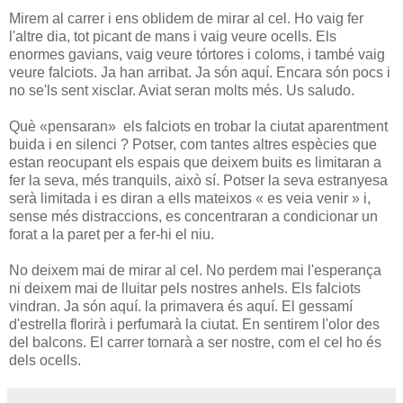
Mirem al carrer i ens oblidem de mirar al cel. Ho vaig fer
l'altre dia, tot picant de mans i vaig veure ocells. Els
enormes gavians, vaig veure tórtores i coloms, i també vaig
veure falciots. Ja han arribat. Ja són aquí. Encara són pocs i
no se'ls sent xisclar. Aviat seran molts més. Us saludo.
Què «pensaran» els falciots en trobar la ciutat aparentment
buida i en silenci ? Potser, com tantes altres espècies que
estan reocupant els espais que deixem buits es limitaran a
fer la seva, més tranquils, això sí. Potser la seva estranyesa
serà limitada i es diran a ells mateixos « es veia venir » i,
sense més distraccions, es concentraran a condicionar un
forat a la paret per a fer-hi el niu.
No deixem mai de mirar al cel. No perdem mai l'esperança
ni deixem mai de lluitar pels nostres anhels. Els falciots
vindran. Ja són aquí. la primavera és aquí. El gessamí
d'estrella florirà i perfumarà la ciutat. En sentirem l'olor des
del balcons. El carrer tornarà a ser nostre, com el cel ho és
dels ocells.