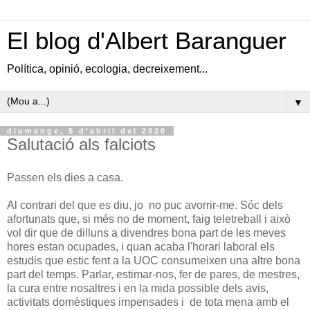
El blog d'Albert Baranguer
Política, opinió, ecologia, decreixement...
▼
diumenge, 5 d’abril del 2020
Salutació als falciots
Passen els dies a casa.
Al contrari del que es diu, jo no puc avorrir-me. Sóc dels
afortunats que, si més no de moment, faig teletreball i això
vol dir que de dilluns a divendres bona part de les meves
hores estan ocupades, i quan acaba l'horari laboral els
estudis que estic fent a la UOC consumeixen una altre bona
part del temps. Parlar, estimar-nos, fer de pares, de mestres,
la cura entre nosaltres i en la mida possible dels avis,
activitats domèstiques impensades i de tota mena amb el