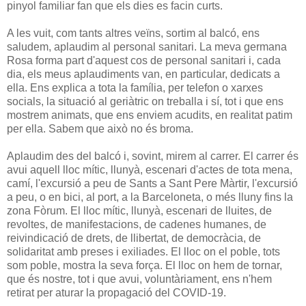
pinyol familiar fan que els dies es facin curts.
A les vuit, com tants altres veïns, sortim al balcó, ens
saludem, aplaudim al personal sanitari. La meva germana
Rosa forma part d'aquest cos de personal sanitari i, cada
dia, els meus aplaudiments van, en particular, dedicats a
ella. Ens explica a tota la família, per telefon o xarxes
socials, la situació al geriàtric on treballa i sí, tot i que ens
mostrem animats, que ens enviem acudits, en realitat patim
per ella. Sabem que això no és broma.
Aplaudim des del balcó i, sovint, mirem al carrer. El carrer és
avui aquell lloc mític, llunyà, escenari d'actes de tota mena,
camí, l'excursió a peu de Sants a Sant Pere Màrtir, l'excursió
a peu, o en bici, al port, a la Barceloneta, o més lluny fins la
zona Fòrum. El lloc mític, llunyà, escenari de lluites, de
revoltes, de manifestacions, de cadenes humanes, de
reivindicació de drets, de llibertat, de democràcia, de
solidaritat amb preses i exiliades. El lloc on el poble, tots
som poble, mostra la seva força. El lloc on hem de tornar,
que és nostre, tot i que avui, voluntàriament, ens n'hem
retirat per aturar la propagació del COVID-19.