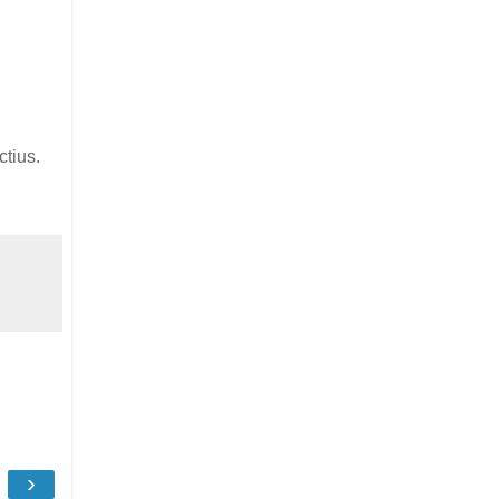
ctius.
›