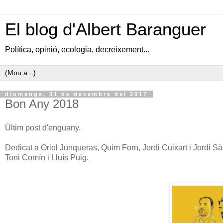
El blog d'Albert Baranguer
Política, opinió, ecologia, decreixement...
diumenge, 31 de desembre del 2017
Bon Any 2018
Últim post d'enguany.
Dedicat a Oriol Junqueras, Quim Forn, Jordi Cuixart i Jordi S
Toni Comín i Lluís Puig.